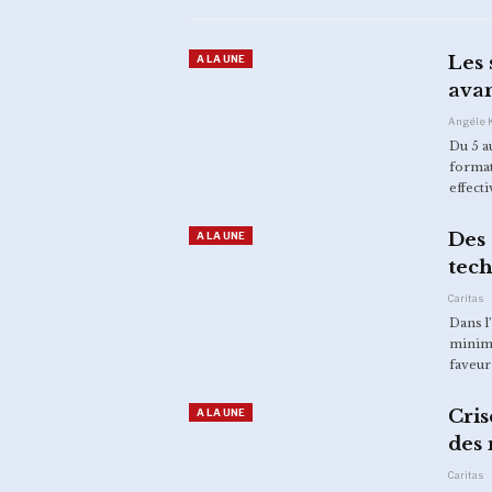
Les 
A LA UNE
ava
Angèle 
Du 5 a
format
effecti
Des 
A LA UNE
tec
Caritas
Dans l
minima
faveur
Cris
A LA UNE
des 
Caritas