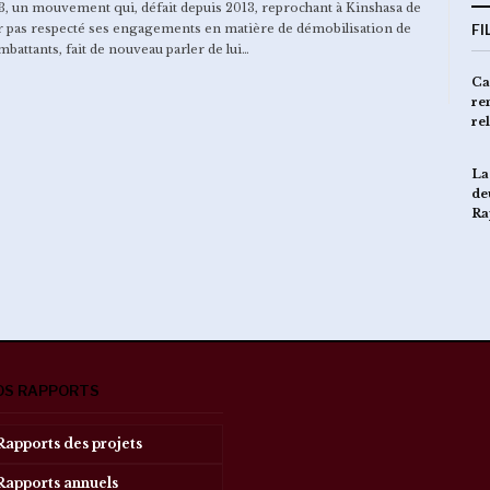
, un mouvement qui, défait depuis 2013, reprochant à Kinshasa de
r pas respecté ses engagements en matière de démobilisation de
FI
mbattants, fait de nouveau parler de lui…
Le Tandem Caritas Goma et
Ca
CRS lance la phase 2 d’un
re
projet de…
re
Des ménages bénéficient d’une
La
assistance alimentaire à…
de
Ra
OS RAPPORTS
Rapports des projets
Rapports annuels