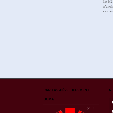
Le M23
n’avoi
ses co
La Caritas Goma renforce la
sensibilisation communautaire
contre…
EBOLA : séance de briefing des
leaders religieux sur la CREC
par…
CARITAS-DÉVELOPPEMENT
N
GOMA