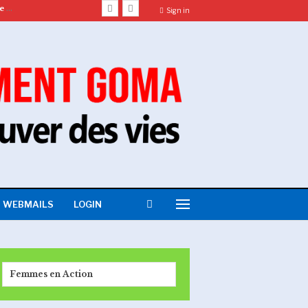
Le Tandem Caritas Goma et CRS lance la phase 2 d’un projet de sécurité alimentaire en territoire de Rutshuru.
Sign in
WEBMAILS
LOGIN
Femmes en Action