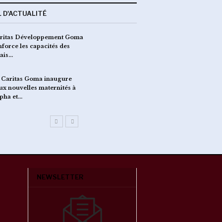
L D'ACTUALITÉ
ritas Développement Goma
La Caritas Goma renfor
nforce les capacités des
sensibilisation commun
lais…
contre…
 Caritas Goma inaugure
EBOLA : séance de brief
ux nouvelles maternités à
leaders religieux sur l
pha et…
par…
NEWSLETTER