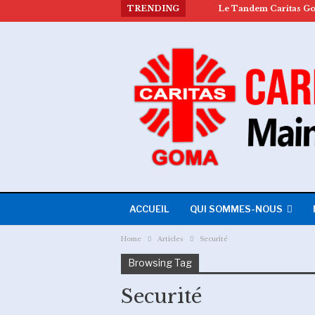
TRENDING
ACCUEIL
QUI SOMMES-NOUS
Home
Articles
Securité
Browsing Tag
Securité