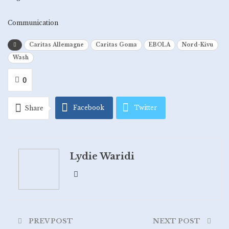
Communication
Caritas Allemagne
Caritas Goma
EBOLA
Nord-Kivu
Wash
0
Facebook
Twitter
Share
Google+
ReddIt
Lydie Waridi
WhatsApp
Pinterest
Email
PREV POST
NEXT POST