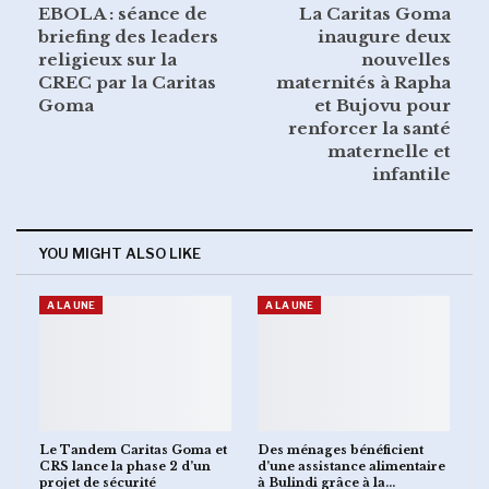
EBOLA : séance de
La Caritas Goma
briefing des leaders
inaugure deux
religieux sur la
nouvelles
CREC par la Caritas
maternités à Rapha
Goma
et Bujovu pour
renforcer la santé
maternelle et
infantile
YOU MIGHT ALSO LIKE
A LA UNE
A LA UNE
Le Tandem Caritas Goma et
Des ménages bénéficient
CRS lance la phase 2 d’un
d’une assistance alimentaire
projet de sécurité
à Bulindi grâce à la…