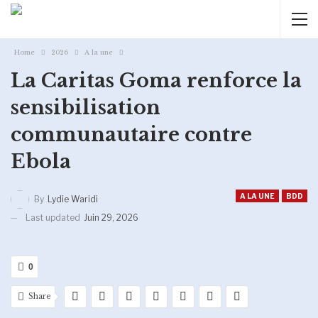
Home
2026
A la une
La Caritas Goma renforce la
sensibilisation
communautaire contre
Ebola
A LA UNE
BDD
By
Lydie Waridi
Last updated
Juin 29, 2026
0
Share