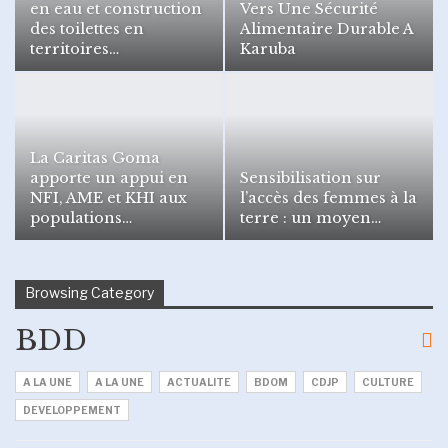
en eau et construction
Vers Une Sécurité
des toilettes en
Alimentaire Durable A
territoires…
Karuba
La Caritas Goma
apporte un appui en
Sensibilisation sur
NFI, AME et KHI aux
l’accès des femmes à la
populations…
terre : un moyen…
Browsing Category
BDD
A LA UNE
A LA UNE
ACTUALITE
BDOM
CDJP
CULTURE
DEVELOPPEMENT