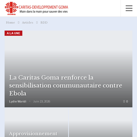
Home
Articles
BDD
A LA UNE
La Caritas Goma renforce la
sensibilisation communautaire contre
Ebola
Lydie Waridi
Juin 23, 2026
0
Approvisionnement