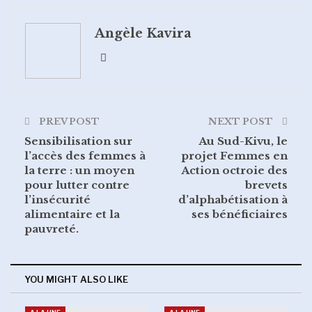
Google+
ReddIt
Angèle Kavira
WhatsApp
Pinterest
Email
PREV POST
NEXT POST
Sensibilisation sur
Au Sud-Kivu, le
l’accès des femmes à
projet Femmes en
la terre : un moyen
Action octroie des
pour lutter contre
brevets
l’insécurité
d’alphabétisation à
alimentaire et la
ses bénéficiaires
pauvreté.
YOU MIGHT ALSO LIKE