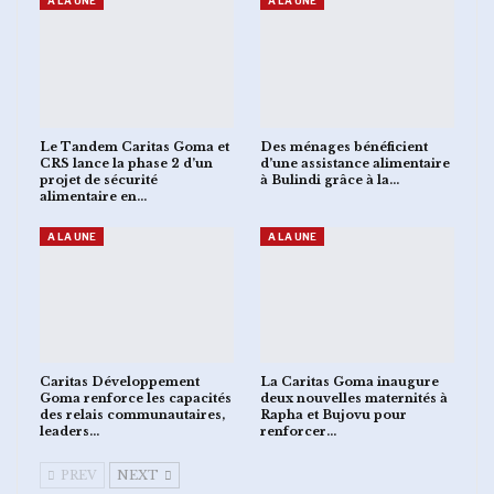
A LA UNE
A LA UNE
Le Tandem Caritas Goma et
Des ménages bénéficient
CRS lance la phase 2 d’un
d’une assistance alimentaire
projet de sécurité
à Bulindi grâce à la…
alimentaire en…
A LA UNE
A LA UNE
Caritas Développement
La Caritas Goma inaugure
Goma renforce les capacités
deux nouvelles maternités à
des relais communautaires,
Rapha et Bujovu pour
leaders…
renforcer…
PREV
NEXT