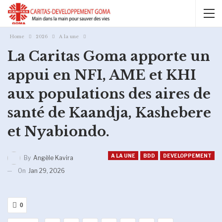
Home
2026
A la une
La Caritas Goma apporte un
appui en NFI, AME et KHI
aux populations des aires de
santé de Kaandja, Kashebere
et Nyabiondo.
A LA UNE
BDD
DEVELOPPEMENT
By
Angèle Kavira
On
Jan 29, 2026
0