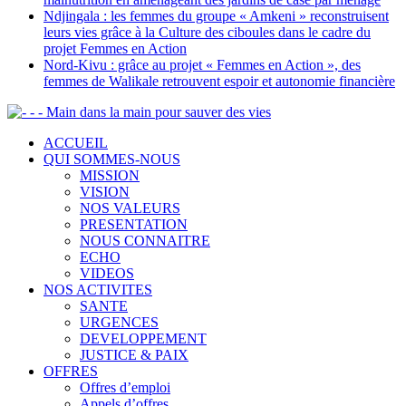
Ndjingala : les femmes du groupe « Amkeni » reconstruisent
leurs vies grâce à la Culture des ciboules dans le cadre du
projet Femmes en Action
Nord-Kivu : grâce au projet « Femmes en Action », des
femmes de Walikale retrouvent espoir et autonomie financière
- - Main dans la main pour sauver des vies
ACCUEIL
QUI SOMMES-NOUS
MISSION
VISION
NOS VALEURS
PRESENTATION
NOUS CONNAITRE
ECHO
VIDEOS
NOS ACTIVITES
SANTE
URGENCES
DEVELOPPEMENT
JUSTICE & PAIX
OFFRES
Offres d’emploi
Appels d’offres