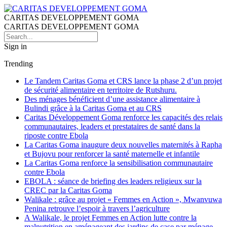
CARITAS DEVELOPPEMENT GOMA
CARITAS DEVELOPPEMENT GOMA
Sign in
Trending
Le Tandem Caritas Goma et CRS lance la phase 2 d’un projet
de sécurité alimentaire en territoire de Rutshuru.
Des ménages bénéficient d’une assistance alimentaire à
Bulindi grâce à la Caritas Goma et au CRS
Caritas Développement Goma renforce les capacités des relais
communautaires, leaders et prestataires de santé dans la
riposte contre Ebola
La Caritas Goma inaugure deux nouvelles maternités à Rapha
et Bujovu pour renforcer la santé maternelle et infantile
La Caritas Goma renforce la sensibilisation communautaire
contre Ebola
EBOLA : séance de briefing des leaders religieux sur la
CREC par la Caritas Goma
Walikale : grâce au projet « Femmes en Action », Mwanvuwa
Penina retrouve l’espoir à travers l’agriculture
A Walikale, le projet Femmes en Action lutte contre la
malnutrition en aménageant des jardins de case par ménage