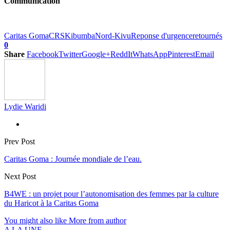
Communication
Caritas Goma
CRS
Kibumba
Nord-Kivu
Reponse d'urgence
retournés
0
Share
Facebook
Twitter
Google+
ReddIt
WhatsApp
Pinterest
Email
Lydie Waridi
Prev Post
Caritas Goma : Journée mondiale de l’eau.
Next Post
B4WE : un projet pour l’autonomisation des femmes par la culture
du Haricot à la Caritas Goma
You might also like
More from author
A LA UNE