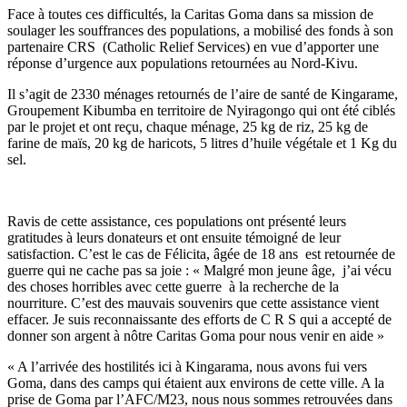
Face à toutes ces difficultés, la Caritas Goma dans sa mission de
soulager les souffrances des populations, a mobilisé des fonds à son
partenaire CRS (Catholic Relief Services) en vue d’apporter une
réponse d’urgence aux populations retournées au Nord-Kivu.
Il s’agit de 2330 ménages retournés de l’aire de santé de Kingarame,
Groupement Kibumba en territoire de Nyiragongo qui ont été ciblés
par le projet et ont reçu, chaque ménage, 25 kg de riz, 25 kg de
farine de maïs, 20 kg de haricots, 5 litres d’huile végétale et 1 Kg du
sel.
Ravis de cette assistance, ces populations ont présenté leurs
gratitudes à leurs donateurs et ont ensuite témoigné de leur
satisfaction. C’est le cas de Félicita, âgée de 18 ans est retournée de
guerre qui ne cache pas sa joie : « Malgré mon jeune âge, j’ai vécu
des choses horribles avec cette guerre à la recherche de la
nourriture. C’est des mauvais souvenirs que cette assistance vient
effacer. Je suis reconnaissante des efforts de C R S qui a accepté de
donner son argent à nôtre Caritas Goma pour nous venir en aide »
« A l’arrivée des hostilités ici à Kingarama, nous avons fui vers
Goma, dans des camps qui étaient aux environs de cette ville. A la
prise de Goma par l’AFC/M23, nous nous sommes retrouvées dans