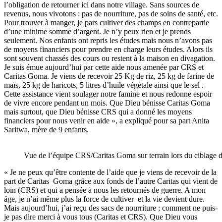
l’obligation de retourner ici dans notre village. Sans sources de
revenus, nous vivotons : pas de nourriture, pas de soins de santé, etc.
Pour trouver à manger, je pars cultiver des champs en contrepartie
d’une minime somme d’argent. Je n’y peux rien et je prends
seulement. Nos enfants ont repris les études mais nous n’avons pas
de moyens financiers pour prendre en charge leurs études. Alors ils
sont souvent chassés des cours ou restent à la maison en divagation.
Je suis émue aujourd’hui par cette aide nous amenée par CRS et
Caritas Goma. Je viens de recevoir 25 Kg de riz, 25 kg de farine de
maïs, 25 kg de haricots, 5 litres d’huile végétale ainsi que le sel .
Cette assistance vient soulager notre famine et nous redonne espoir
de vivre encore pendant un mois. Que Dieu bénisse Caritas Goma
mais surtout, que Dieu bénisse CRS qui a donné les moyens
financiers pour nous venir en aide », a expliqué pour sa part Anita
Saritwa, mère de 9 enfants.
Vue de l’équipe CRS/Caritas Goma sur terrain lors du ciblage
« Je ne peux qu’être contente de l’aide que je viens de recevoir de la
part de Caritas Goma grâce aux fonds de l’autre Caritas qui vient de
loin (CRS) et qui a pensée à nous les retournés de guerre. A mon
âge, je n’ai même plus la force de cultiver et la vie devient dure.
Mais aujourd’hui, j’ai reçu des sacs de nourriture ; comment ne puis-
je pas dire merci à vous tous (Caritas et CRS). Que Dieu vous