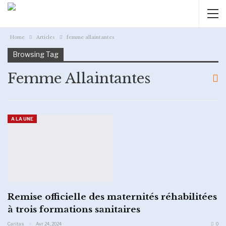
Home
Articles
femme allaintantes
Browsing Tag
Femme Allaintantes
A LA UNE
Remise officielle des maternités réhabilitées
à trois formations sanitaires
Caritas
Avr 24, 2024
0