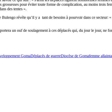
urs grossesses pour éviter toute forme de complication, au moins trois 
dans des tentes ».
 Bulengo révèle qu’il y a tant de besoins à pourvoir dans ce secteur: «
ortera un ouf de soulagement à ces déplacés qui, du jour le jour, ne font
éveloppement Goma
Déplacés de guerre
Diocèse de Goma
femme allainta