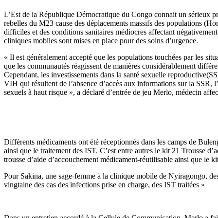
L’Est de la République Démocratique du Congo connait un sérieux prob
rebelles du M23 cause des déplacements massifs des populations (Hommes
difficiles et des conditions sanitaires médiocres affectant négativemen
cliniques mobiles sont mises en place pour des soins d’urgence.
« Il est généralement accepté que les populations touchées par les situ
que les communautés réagissent de manières considérablement différen
Cependant, les investissements dans la santé sexuelle reproductive(SSR
VIH qui résultent de l’absence d’accès aux informations sur la SSR, l’
sexuels à haut risque », a déclaré d’entrée de jeu Merlo, médecin affec
Différents médicaments ont été réceptionnés dans les camps de Buleng
ainsi que le traitement des IST. C’est entre autres le kit 21 Trousse d
trousse d’aide d’accouchement médicament-réutilisable ainsi que le kit
Pour Sakina, une sage-femme à la clinique mobile de Nyiragongo, des su
vingtaine des cas des infections prise en charge, des IST traitées »
Dans un entretien accordé à la Cellule de Communication, Merlo a fait