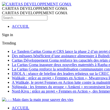
CARITAS DEVELOPPEMENT GOMA
CARITAS DEVELOPPEMENT GOMA
ACCUEIL
Sign in
Trending
Le Tandem Caritas Goma et CRS lance la phase 2 d’un projet de 
Des ménages bénéficient d’une assistance alimentaire à Bulind
Caritas Développement Goma renforce les capacités des relais co
La Caritas Goma inaugure deux nouvelles maternités à Rapha et 
La Caritas Goma renforce la sensibilisation communautaire con
EBOLA : séance de briefing des leaders religieux sur la CREC
Walikale : grâce au projet « Femmes en Action », Mwanvuwa Peni
A Walikale, le projet Femmes en Action lutte contre la malnutr
Ndjingala : les femmes du groupe « Amkeni » reconstruisent leu
Nord-Kivu : grâce au projet « Femmes en Action », des femmes 
- - Main dans la main pour sauver des vies
ACCUEIL