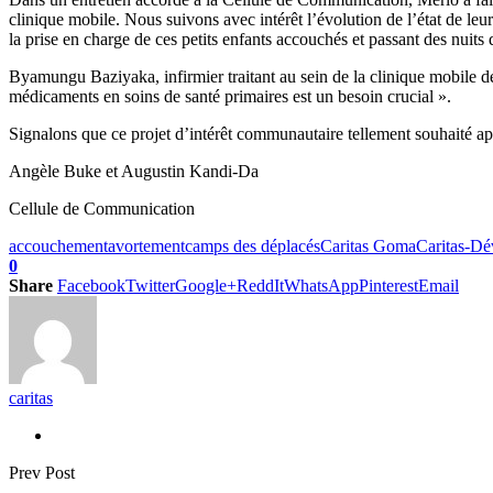
clinique mobile. Nous suivons avec intérêt l’évolution de l’état de le
la prise en charge de ces petits enfants accouchés et passant des nuits 
Byamungu Baziyaka, infirmier traitant au sein de la clinique mobile de
médicaments en soins de santé primaires est un besoin crucial ».
Signalons que ce projet d’intérêt communautaire tellement souhaité app
Angèle Buke et Augustin Kandi-Da
Cellule de Communication
accouchement
avortement
camps des déplacés
Caritas Goma
Caritas-D
0
Share
Facebook
Twitter
Google+
ReddIt
WhatsApp
Pinterest
Email
caritas
Prev Post