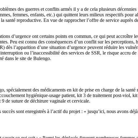
lèmes des guerres et conflits armés il y a de cela plusieurs décennie
, femmes, enfants, etc.) qui quittent leurs milieux respectifs pour all
t la santé reproductive. En vue de rapprocher l’offre de service auprès d
ations d’urgence ont certains points en commun, ce qui peut accroître le
tes. Peu est connu des conséquences d’un conflit sur les perceptions, 
) dès l’apparition d’une situation d’urgence peuvent réduire les vulnéra
interruption ou l’inaccessibilité des services de SSR, le risque accru d
té dans le site de Bulengo.
o, spécialement des médicaments en kit de prise en charge de la santé 
’accouchement hygiénique-usage patient, kit 3 de traitement post-viol, ki
 9 de suture de déchirure vaginale et cervicale.
ccès sont enregistrés à l’actif du projet : « jusqu’ici, nous avons déj
 savoir ce qui suit : « Parmi les déplacés figurent nombreuses femmes 