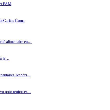
 et PAM
r la Caritas Goma
rité alimentaire en…
 à la…
nautaires, leaders…
ovu pour renforcer…