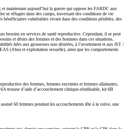
s ; et maintenant aujourd’hui la guerre qui oppose les FARDC aux
er se réfugier dans des camps, traversant des conditions de vie
es bénéficiaires vulnérables vivant dans des conditions pénibles, des
urs besoins en services de santé reproductive. Cependant, il se peut
besoins et désirs des femmes et des hommes dans ces situations.
bilités liées aux grossesses non désirées, à l’avortement et aux IST /
e EAS (Abus et exploitation sexuelle), ainsi que les comportements
reproductive des femmes, femmes enceintes et femmes allaitantes,
t 6A trousse d’aide d’accouchement clinique-réutilisable, kit 6B
à assisté 60 femmes pendant les accouchements tête à la vulve, une
enceintes qui, depuis une semaine, suivent la CPN et la CPS dans la