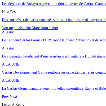
Les déplacés de Rusayo reçoivent un don en vivres de Caritas Goma
Next Post
Des sinistrés et déplacés capacités sur les techniques de plaidoyer pa
You might also like
More from author
A la une
Le Tandem Caritas Goma et CRS lance la phase 2 d’un projet de sécu
A la une
Des ménages bénéficient d’une assistance alimentaire à Bulindi grâce
A LA UNE
Caritas Développement Goma renforce les capacités des relais commu
A LA UNE
La Caritas Goma inaugure deux nouvelles maternités à Rapha et Buj
Prev
Next
Leave A Reply