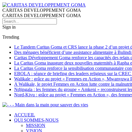
CARITAS DEVELOPPEMENT GOMA
CARITAS DEVELOPPEMENT GOMA
Sign in
Trending
Le Tandem Caritas Goma et CRS lance la phase 2 d’un projet de 
Des ménages bénéficient d’une assistance alimentaire à Bulind
Caritas Développement Goma renforce les capacités des relais co
La Caritas Goma inaugure deux nouvelles maternités à Rapha et 
La Caritas Goma renforce la sensibilisation communautaire con
EBOLA : séance de briefing des leaders religieux sur la CREC
Walikale : grâce au projet « Femmes en Action », Mwanvuwa Peni
A Walikale, le projet Femmes en Action lutte contre la malnutr
Ndjingala : les femmes du groupe « Amkeni » reconstruisent leu
Nord-Kivu : grâce au projet « Femmes en Action », des femmes 
- - Main dans la main pour sauver des vies
ACCUEIL
QUI SOMMES-NOUS
MISSION
VISION