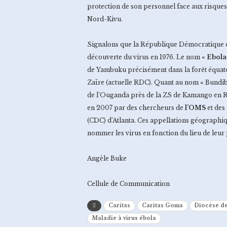
protection de son personnel face aux risques 
Nord-Kivu.
Signalons que la République Démocratique d
découverte du virus en 1976. Le nom
« Ebola
de Yambuku précisément dans la forêt équato
Zaïre (actuelle RDC). Quant au nom
«
Bundi
de l’Ouganda près de la ZS de Kamango en R
en 2007 par des chercheurs de
l’
OMS
et des
(CDC) d’Atlanta. Ces appellations géographiq
nommer les virus en fonction du lieu de leur 
Angèle Buke
Cellule de Communication
Caritas
Caritas Goma
Diocèse d
Maladie à virus ébola