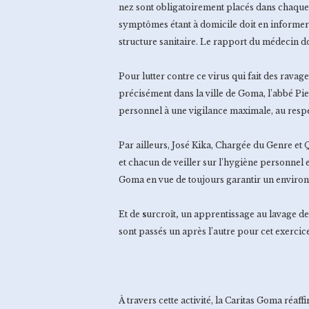
nez sont obligatoirement placés dans chaque b
symptômes étant à domicile doit en informer
structure sanitaire. Le rapport du médecin do
Pour lutter contre ce virus qui fait des ravag
précisément dans la ville de Goma, l’abbé Pi
personnel à une vigilance maximale, au respec
Par ailleurs, José Kika, Chargée du Genre et
et chacun de veiller sur l’hygiène personnel 
Goma en vue de toujours garantir un environn
Et de
s
urcroît
,
un apprentissage au lavage des 
sont passés un après l’autre pour cet exercic
À travers cette activité, la Caritas Goma réaf