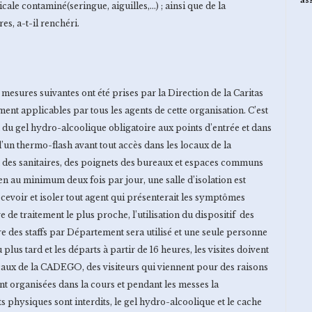
as
icale contaminé(seringue, aiguilles,…) ; ainsi que de la
es, a-t-il renchéri.
 mesures suivantes ont été prises par la Direction de la Caritas
nt applicables par tous les agents de cette organisation. C’est
n du gel hydro-alcoolique obligatoire aux points d’entrée et dans
d’un thermo-flash avant tout accès dans les locaux de la
des sanitaires, des poignets des bureaux et espaces communs
ien au minimum deux fois par jour, une salle d’isolation est
cevoir et isoler tout agent qui présenterait les symptômes
e de traitement le plus proche, l’utilisation du dispositif des
re des staffs par Département sera utilisé et une seule personne
lus tard et les départs à partir de 16 heures, les visites doivent
ocaux de la CADEGO, des visiteurs qui viennent pour des raisons
nt organisées dans la cours et pendant les messes la
ts physiques sont interdits, le gel hydro-alcoolique et le cache