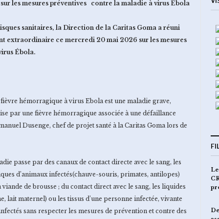
VI
 sur les mesures préventives contre la maladie à virus Ebola
isques sanitaires, la Direction de la Caritas Goma a réuni
nt extraordinaire ce mercredi 20 mai 2026 sur les mesures
virus Ébola.
fièvre hémorragique à virus Ebola est une maladie grave,
ise par une fièvre hémorragique associée à une défaillance
mmanuel Dusenge, chef de projet santé à la Caritas Goma lors de
FI
adie passe par des canaux de contact directe avec le sang, les
Le
giques d’animaux infectés(chauve-souris, primates, antilopes)
CR
viande de brousse ; du contact direct avec le sang, les liquides
pr
e, lait maternel) ou les tissus d’une personne infectée, vivante
De
infectés sans respecter les mesures de prévention et contre des