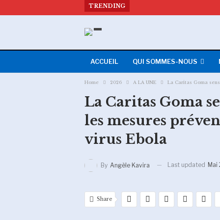
TRENDING
ACCUEIL
QUI SOMMES-NOUS
Home
2026
A LA UNE
La Caritas Goma sensi
La Caritas Goma se
les mesures préven
virus Ebola
Last updated
Mai 
By
Angèle Kavira
Share