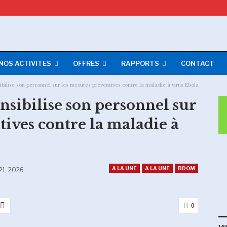
NOS ACTIVITES
OFFRES
RAPPORTS
CONTACT
bilise son personnel sur les mesures préventives contre la maladie à virus Ebola
nsibilise son personnel sur
tives contre la maladie à
A LA UNE
A LA UNE
BDOM
21, 2026
0