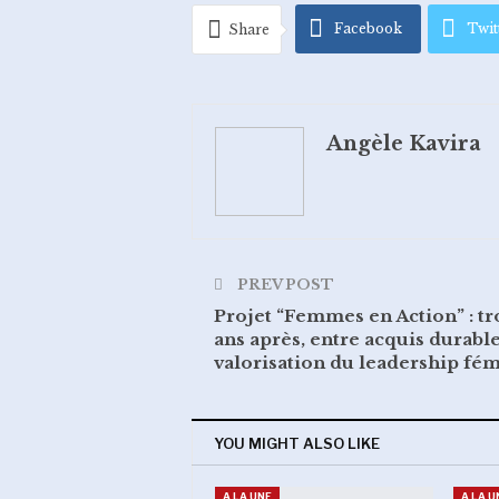
Facebook
Twit
Share
Pinterest
Emai
Angèle Kavira
PREV POST
Projet “Femmes en Action” : tr
ans après, entre acquis durable
valorisation du leadership fé
YOU MIGHT ALSO LIKE
A LA UNE
A LA U