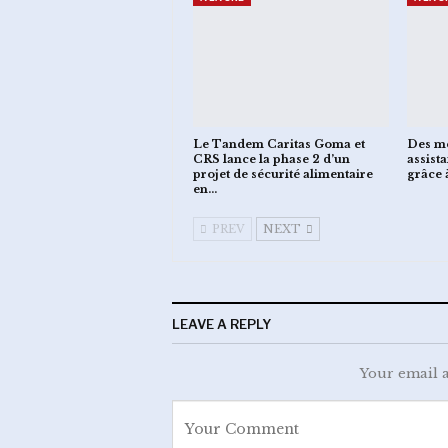
Le Tandem Caritas Goma et
Des mé
CRS lance la phase 2 d’un
assist
projet de sécurité alimentaire
grâce 
en…
PREV
NEXT
LEAVE A REPLY
Your email a