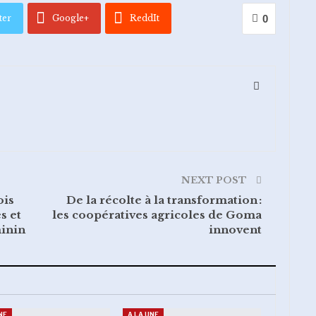
ter
Google+
ReddIt
0
l
NEXT POST
ois
De la récolte à la transformation :
s et
les coopératives agricoles de Goma
minin
innovent
NE
A LA UNE