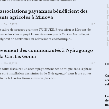
associations paysannes bénéficient des
ants agricoles à Minova
Sep 15, 2022
0
le cadre de son programme TUINUKE, Protection et Moyens de
tance durables appuyé financièrement par la Caritas Australie, et
’objectif de contribuer au relèvement économique…
èvement des communautés à Nyiragongo
la Caritas Goma
Mar 16, 2022
0
FI
e souci d’assurer un accompagnement économique dans la phase
ur et réinstallation des sinistrés de Nyiragongo’’ dans leurs zones
Le Tandem Caritas Goma et
Ca
tives, la Caritas Goma a mis en place le
…
CRS lance la phase 2 d’un
re
projet de…
re
Des ménages bénéficient d’une
La
assistance alimentaire à…
de
Ra