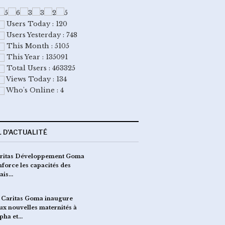
Users Today : 120
Users Yesterday : 748
This Month : 5105
This Year : 135091
Total Users : 463325
Views Today : 134
Who's Online : 4
L D'ACTUALITÉ
ritas Développement Goma
La Caritas Goma renfor
nforce les capacités des
sensibilisation commun
lais…
contre…
 Caritas Goma inaugure
EBOLA : séance de brief
ux nouvelles maternités à
leaders religieux sur l
pha et…
par…