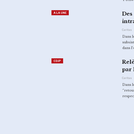
Des 
A LA UNE
intr
Caritas
Dans 
subsis
dans l
Rel
CDJP
par 
Caritas
Dans l
‘’reto
La Caritas Goma renforce la
respec
sensibilisation communautaire
contre…
EBOLA : séance de briefing des
leaders religieux sur la CREC
par…