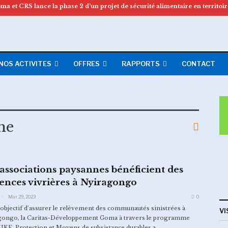
NOS ACTIVITES
OFFRES
RAPPORTS
CONTACT
ne
associations paysannes bénéficient des
nces vivrières à Nyiragongo
Mar 29, 2023
0
’objectif d’assurer le relèvement des communautés sinistrées à
VI
ongo, la Caritas-Développement Goma à travers le programme
E, Protection et Moyens de subsistance durables a…