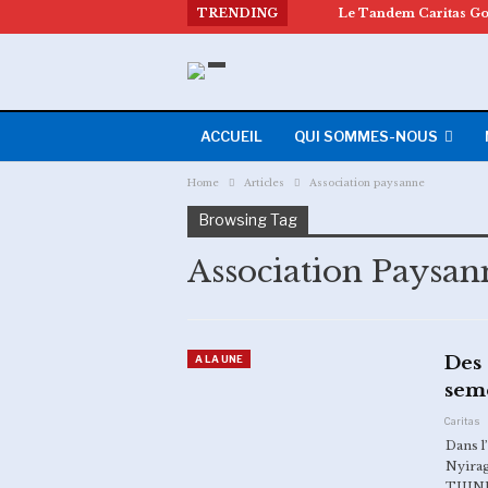
TRENDING
ACCUEIL
QUI SOMMES-NOUS
Home
Articles
Association paysanne
Browsing Tag
Association Paysan
Des 
A LA UNE
seme
Caritas
Dans l
Nyirag
TUINUK