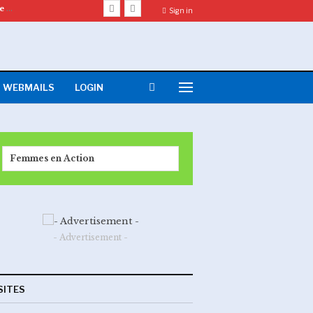
Le Tandem Caritas Goma et CRS lance la phase 2 d’un projet de sécurité alimentaire en territoire de Rutshuru.
Sign in
WEBMAILS
LOGIN
Femmes en Action
- Advertisement -
SITES