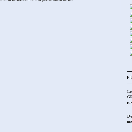
FI
Le
CR
pr
De
as