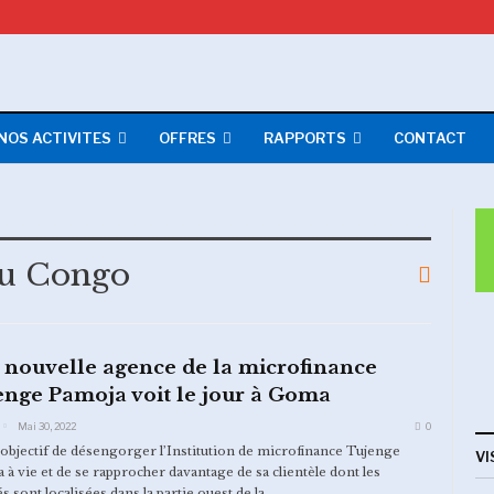
NOS ACTIVITES
OFFRES
RAPPORTS
CONTACT
Du Congo
 nouvelle agence de la microfinance
nge Pamoja voit le jour à Goma
Mai 30, 2022
0
’objectif de désengorger l’Institution de microfinance Tujenge
VI
 à vie et de se rapprocher davantage de sa clientèle dont les
és sont localisées dans la partie ouest de la…