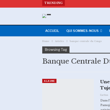
TRENDING
ACCUEIL
QUI SOMMES-NOUS
Home
Articles
banque centrale du Congo
Browsing Tag
Banque Centrale 
Une
A LA UNE
Tuje
Caritas
Dans l
Pamoja
activit