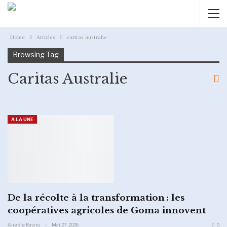
Home
Articles
caritas australie
Browsing Tag
Caritas Australie
A LA UNE
De la récolte à la transformation : les
coopératives agricoles de Goma innovent
Angèle Kavira
Mai 27, 2026
0