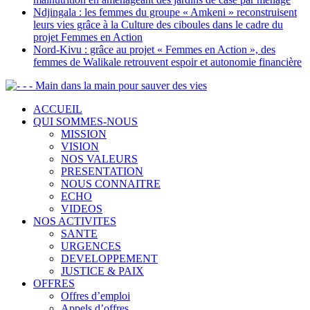
Ndjingala : les femmes du groupe « Amkeni » reconstruisent
leurs vies grâce à la Culture des ciboules dans le cadre du
projet Femmes en Action
Nord-Kivu : grâce au projet « Femmes en Action », des
femmes de Walikale retrouvent espoir et autonomie financière
- - Main dans la main pour sauver des vies
ACCUEIL
QUI SOMMES-NOUS
MISSION
VISION
NOS VALEURS
PRESENTATION
NOUS CONNAITRE
ECHO
VIDEOS
NOS ACTIVITES
SANTE
URGENCES
DEVELOPPEMENT
JUSTICE & PAIX
OFFRES
Offres d’emploi
Appels d’offres