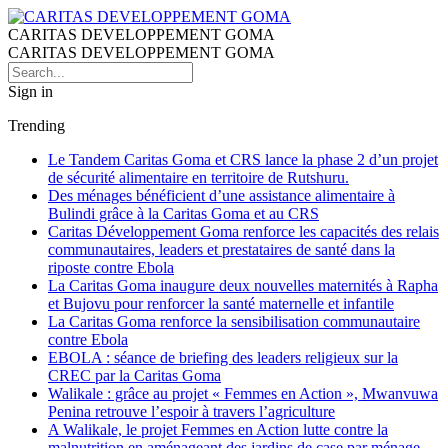
CARITAS DEVELOPPEMENT GOMA
CARITAS DEVELOPPEMENT GOMA
Sign in
Trending
Le Tandem Caritas Goma et CRS lance la phase 2 d’un projet
de sécurité alimentaire en territoire de Rutshuru.
Des ménages bénéficient d’une assistance alimentaire à
Bulindi grâce à la Caritas Goma et au CRS
Caritas Développement Goma renforce les capacités des relais
communautaires, leaders et prestataires de santé dans la
riposte contre Ebola
La Caritas Goma inaugure deux nouvelles maternités à Rapha
et Bujovu pour renforcer la santé maternelle et infantile
La Caritas Goma renforce la sensibilisation communautaire
contre Ebola
EBOLA : séance de briefing des leaders religieux sur la
CREC par la Caritas Goma
Walikale : grâce au projet « Femmes en Action », Mwanvuwa
Penina retrouve l’espoir à travers l’agriculture
A Walikale, le projet Femmes en Action lutte contre la
malnutrition en aménageant des jardins de case par ménage