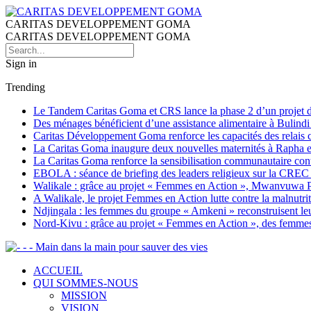
CARITAS DEVELOPPEMENT GOMA
CARITAS DEVELOPPEMENT GOMA
Sign in
Trending
Le Tandem Caritas Goma et CRS lance la phase 2 d’un projet de 
Des ménages bénéficient d’une assistance alimentaire à Bulind
Caritas Développement Goma renforce les capacités des relais co
La Caritas Goma inaugure deux nouvelles maternités à Rapha et 
La Caritas Goma renforce la sensibilisation communautaire con
EBOLA : séance de briefing des leaders religieux sur la CREC
Walikale : grâce au projet « Femmes en Action », Mwanvuwa Peni
A Walikale, le projet Femmes en Action lutte contre la malnutr
Ndjingala : les femmes du groupe « Amkeni » reconstruisent leu
Nord-Kivu : grâce au projet « Femmes en Action », des femmes 
- - Main dans la main pour sauver des vies
ACCUEIL
QUI SOMMES-NOUS
MISSION
VISION