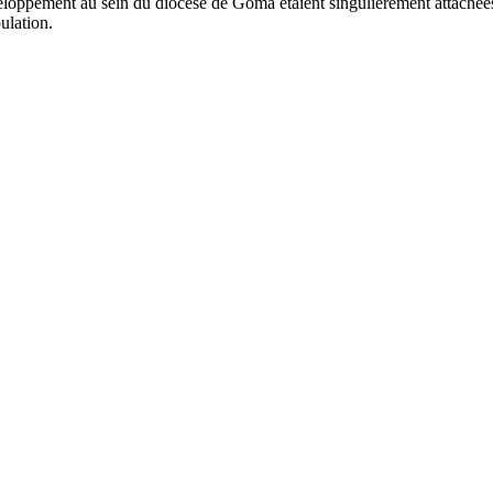
eloppement au sein du diocèse de Goma étaient singulièrement attachée
ulation.