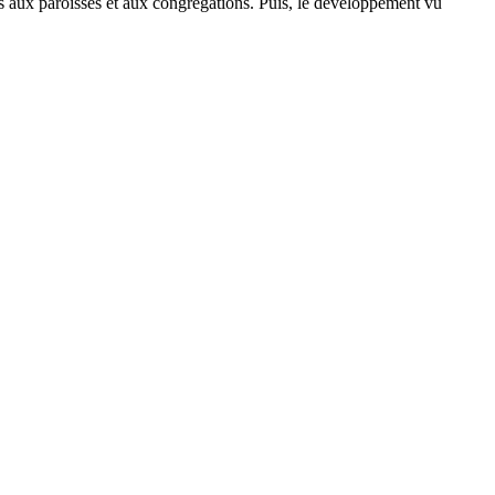
s aux paroisses et aux congrégations. Puis, le développement vu