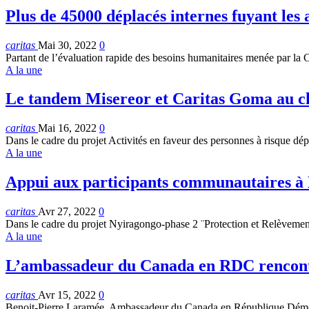
Plus de 45000 déplacés internes fuyant le
caritas
Mai 30, 2022
0
Partant de l’évaluation rapide des besoins humanitaires menée par la 
A la une
Le tandem Misereor et Caritas Goma au ch
caritas
Mai 16, 2022
0
Dans le cadre du projet Activités en faveur des personnes à risque dép
A la une
Appui aux participants communautaires à
caritas
Avr 27, 2022
0
Dans le cadre du projet Nyiragongo-phase 2 ¨Protection et Relèvement
A la une
L’ambassadeur du Canada en RDC rencontr
caritas
Avr 15, 2022
0
Benoit-Pierre Laramée, Ambassadeur du Canada en République Démocr