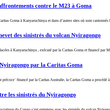
s affrontements contre le M23 à Goma
Caritas Goma à Kanyaruchinya et dans d’autres sites où sont cantonnés l
evet des sinistrés du volcan Nyiragongo
lacées à Kanyaruchinya , exécuté par la Caritas Goma et financé par Mis
 Nyiragongo par la Caritas Goma
 précoce¨ financé par la Caritas Australie, la Caritas Goma a procédé 
e les sinistrés du Nyiragongo
atique du Congo s’est entretenu avec les sinistrés du volcan Nyirag