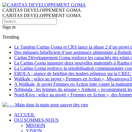
CARITAS DEVELOPPEMENT GOMA
CARITAS DEVELOPPEMENT GOMA
Sign in
Trending
Le Tandem Caritas Goma et CRS lance la phase 2 d’un projet de 
Des ménages bénéficient d’une assistance alimentaire à Bulind
Caritas Développement Goma renforce les capacités des relais co
La Caritas Goma inaugure deux nouvelles maternités à Rapha et 
La Caritas Goma renforce la sensibilisation communautaire con
EBOLA : séance de briefing des leaders religieux sur la CREC
Walikale : grâce au projet « Femmes en Action », Mwanvuwa Peni
A Walikale, le projet Femmes en Action lutte contre la malnutr
Ndjingala : les femmes du groupe « Amkeni » reconstruisent leu
Nord-Kivu : grâce au projet « Femmes en Action », des femmes 
- - Main dans la main pour sauver des vies
ACCUEIL
QUI SOMMES-NOUS
MISSION
VISION