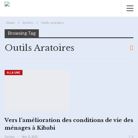
Home
Articles
Outils aratoires
Browsing Tag
Outils Aratoires
A LA UNE
Vers l’amélioration des conditions de vie des
ménages à Kibabi
Caritas
Nov 11, 2022
0