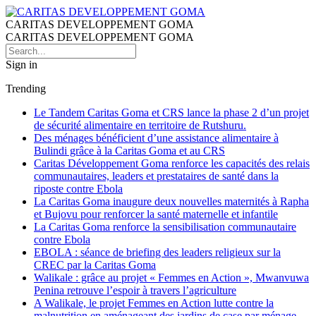
CARITAS DEVELOPPEMENT GOMA
CARITAS DEVELOPPEMENT GOMA
Sign in
Trending
Le Tandem Caritas Goma et CRS lance la phase 2 d’un projet
de sécurité alimentaire en territoire de Rutshuru.
Des ménages bénéficient d’une assistance alimentaire à
Bulindi grâce à la Caritas Goma et au CRS
Caritas Développement Goma renforce les capacités des relais
communautaires, leaders et prestataires de santé dans la
riposte contre Ebola
La Caritas Goma inaugure deux nouvelles maternités à Rapha
et Bujovu pour renforcer la santé maternelle et infantile
La Caritas Goma renforce la sensibilisation communautaire
contre Ebola
EBOLA : séance de briefing des leaders religieux sur la
CREC par la Caritas Goma
Walikale : grâce au projet « Femmes en Action », Mwanvuwa
Penina retrouve l’espoir à travers l’agriculture
A Walikale, le projet Femmes en Action lutte contre la
malnutrition en aménageant des jardins de case par ménage