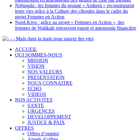
Ndjingala : les femmes du groupe « Amkeni » reconstruisent
leurs vies grâce à la Culture des ciboules dans le cadre du
projet Femmes en Action
Nord-Kivu : grâce au projet « Femmes en Action », des
femmes de Walikale retrouvent espoir et autonomie financière
- - Main dans la main pour sauver des vies
ACCUEIL
QUI SOMMES-NOUS
MISSION
VISION
NOS VALEURS
PRESENTATION
NOUS CONNAITRE
ECHO
VIDEOS
NOS ACTIVITES
SANTE
URGENCES
DEVELOPPEMENT
JUSTICE & PAIX
OFFRES
Offres d’emploi
Appels d’offres