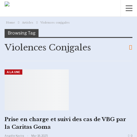
Home
Articles
Violences conjgales
Browsing Tag
Violences Conjgales
A LA UNE
Prise en charge et suivi des cas de VBG par
la Caritas Goma
Angèle Kavira
Mar 18, 2025
0