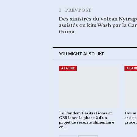
PREV POST
Des sinistrés du volcan Nyira
assistés en kits Wash par la Car
Goma
YOU MIGHT ALSO LIKE
A LA UNE
A LA U
Le Tandem Caritas Goma et
Des mé
CRS lance la phase 2 d’un
assist
projet de sécurité alimentaire
grâce 
en…