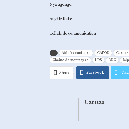
Nyiragongo.
Angèle Buke
Cellule de communication
Aide humanitaire
CAFOD
Carita
Chaine de montagnes
LDS
RDC
Rép
Facebook
Twit
Share
Pinterest
Emai
Caritas