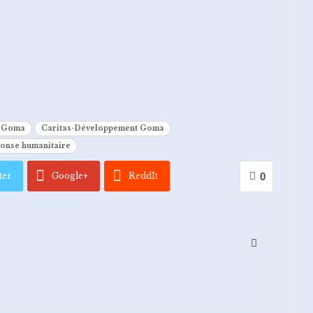
s Goma
Caritas-Développement Goma
onse humanitaire
ter
Google+
ReddIt
0
l