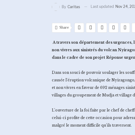
Last updated
Nov 24, 20
By
Caritas
Share
A travers son département des urgences, la
non vivres aux sinistrés du volcan Nyirag
dans le cadre de son projet Réponse urg
Dans son souci de pouvoir soulager les souff
causée l’éruption volcanique de Nyiragongo, 
et non vivres en faveur de 692 ménages sinis
villages du groupement de Mudja et village
L’ouverture de la foi faite par le chef de che
celui-ci profite de cette occasion pour adres
malgré le moment difficile qu’ils traversent.