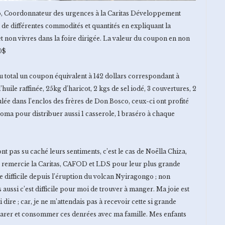
 Coordonnateur des urgences à la Caritas Développement
de différentes commodités et quantités en expliquant la
t non vivres dans la foire dirigée. La valeur du coupon en non
50$
u total un coupon équivalent à 142 dollars correspondant à
’huile raffinée, 25kg d’haricot, 2 kgs de sel iodé, 3 couvertures, 2
roulée dans l’enclos des frères de Don Bosco, ceux-ci ont profité
oma pour distribuer aussi 1 casserole, 1 braséro à chaque
ont pas su caché leurs sentiments, c’est le cas de Noëlla Chiza,
Je remercie la Caritas, CAFOD et LDS pour leur plus grande
ie difficile depuis l’éruption du volcan Nyiragongo ; non
s aussi c’est difficile pour moi de trouver à manger. Ma joie est
ire ; car, je ne m’attendais pas à recevoir cette si grande
préparer et consommer ces denrées avec ma famille. Mes enfants