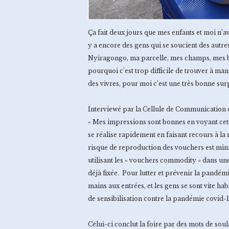
Ça fait deux jours que mes enfants et moi n’a
y a encore des gens qui se soucient des autre
Nyiragongo, ma parcelle, mes champs, mes bét
pourquoi c’est trop difficile de trouver à ma
des vivres, pour moi c’est une très bonne sur
Interviewé par la Cellule de Communication 
« Mes impressions sont bonnes en voyant cette 
se réalise rapidement en faisant recours à la
risque de reproduction des vouchers est mini
utilisant les « vouchers commodity » dans une 
déjà fixée. Pour lutter et prévenir la pandémi
mains aux entrées, et les gens se sont vite hab
de sensibilisation contre la pandémie covid-1
Celui-ci conclut la foire par des mots de sou