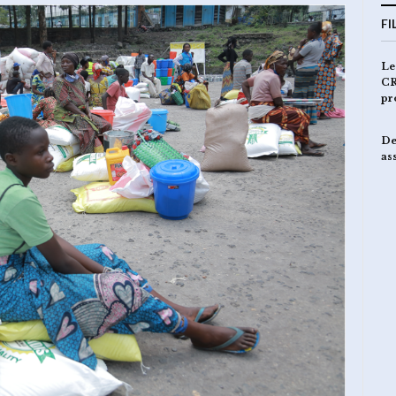
FI
Le
CR
pr
De
as