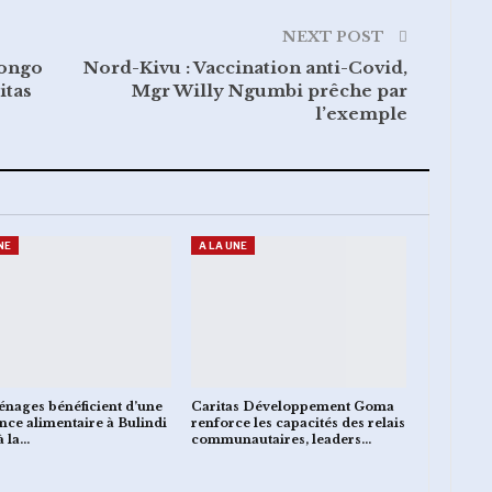
NEXT POST
gongo
Nord-Kivu : Vaccination anti-Covid,
itas
Mgr Willy Ngumbi prêche par
l’exemple
NE
A LA UNE
nages bénéficient d’une
Caritas Développement Goma
ance alimentaire à Bulindi
renforce les capacités des relais
à la…
communautaires, leaders…