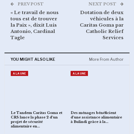
PREV POST
NEXT POST
« Le travail de nous
Dotation de deux
tous est de trouver
véhicules à la
la Paix », dixit Luis
Caritas Goma par
Antonio, Cardinal
Catholic Relief
Tagle
Services
YOU MIGHT ALSO LIKE
More From Author
A LA UNE
A LA UNE
Le Tandem Caritas Goma et
Des ménages bénéficient
CRS lance la phase 2 d’un
d’une assistance alimentaire
projet de sécurité
à Bulindi grâce à la…
alimentaire en…