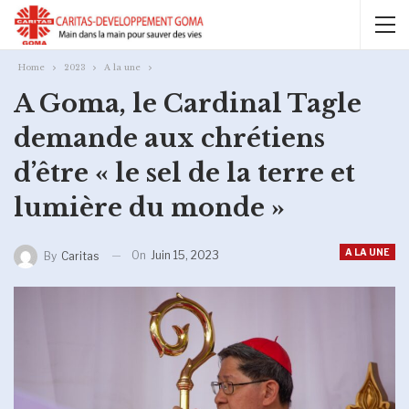
Home
2023
A la une
A Goma, le Cardinal Tagle
demande aux chrétiens
d’être « le sel de la terre et
lumière du monde »
A LA UNE
On
Juin 15, 2023
By
Caritas