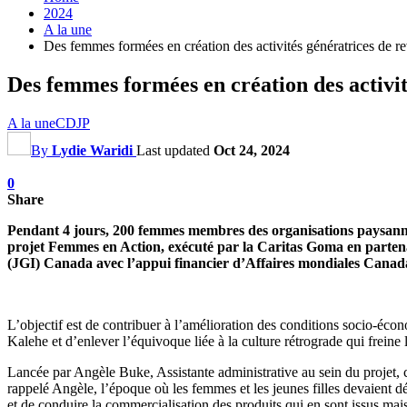
2024
A la une
Des femmes formées en création des activités génératrices de 
Des femmes formées en création des activi
A la une
CDJP
By
Lydie Waridi
Last updated
Oct 24, 2024
0
Share
Pendant 4 jours, 200 femmes membres des organisations paysannes 
projet Femmes en Action, exécuté par la Caritas Goma en partena
(JGI) Canada avec l’appui financier d’Affaires mondiales Cana
L’objectif est de contribuer à l’amélioration des conditions socio-éco
Kalehe et d’enlever l’équivoque liée à la culture rétrograde qui frei
Lancée par Angèle Buke, Assistante administrative au sein du projet, c
rappelé Angèle, l’époque où les femmes et les jeunes filles devaient d
et de conduire la commercialisation des produits qui en sont issus ma