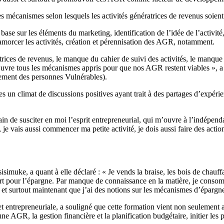
s mécanismes selon lesquels les activités génératrices de revenus soient 
 base sur les éléments du marketing, identification de l’idée de l’activit
amorcer les activités, création et pérennisation des AGR, notamment.
ices de revenus, le manque du cahier de suivi des activités, le manque d’
œuvre tous les mécanismes appris pour que nos AGR restent viables », a 
ment des personnes Vulnérables).
tes un climat de discussions positives ayant trait à des partages d’expér
in de susciter en moi l’esprit entrepreneurial, qui m’ouvre à l’indépen
je vais aussi commencer ma petite activité, je dois aussi faire des act
ke, a quant à elle déclaré : « Je vends la braise, les bois de chauffage
ne part pour l’épargne. Par manque de connaissance en la matière, je con
 et surtout maintenant que j’ai des notions sur les mécanismes d’épargne 
et entrepreneuriale, a souligné que cette formation vient non seulement 
 AGR, la gestion financière et la planification budgétaire, initier les pa