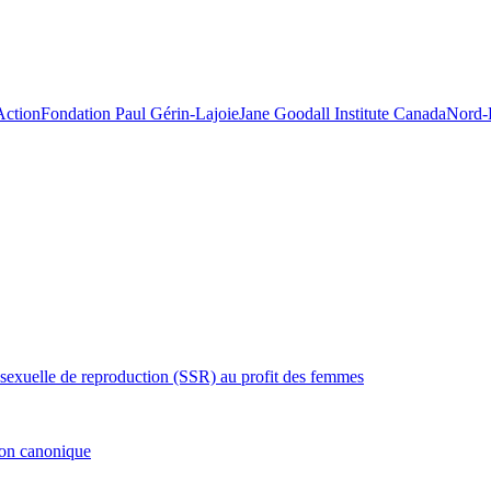
Action
Fondation Paul Gérin-Lajoie
Jane Goodall Institute Canada
Nord-
é sexuelle de reproduction (SSR) au profit des femmes
ion canonique