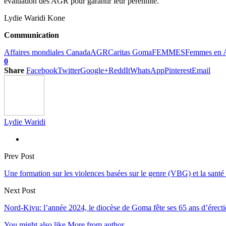
évaluation des AGR pour garantir leur pérennité.
Lydie Waridi Kone
Communication
Affaires mondiales Canada
AGR
Caritas Goma
FEMMES
Femmes en 
0
Share
Facebook
Twitter
Google+
ReddIt
WhatsApp
Pinterest
Email
Lydie Waridi
Prev Post
Une formation sur les violences basées sur le genre (VBG) et la sant
Next Post
Nord-Kivu: l’année 2024, le diocèse de Goma fête ses 65 ans d’érect
You might also like
More from author