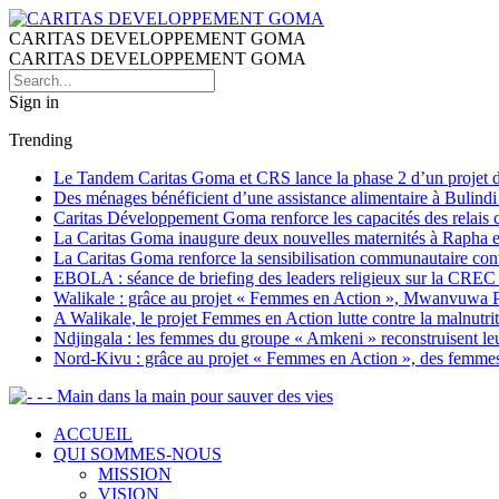
CARITAS DEVELOPPEMENT GOMA
CARITAS DEVELOPPEMENT GOMA
Sign in
Trending
Le Tandem Caritas Goma et CRS lance la phase 2 d’un projet de 
Des ménages bénéficient d’une assistance alimentaire à Bulind
Caritas Développement Goma renforce les capacités des relais co
La Caritas Goma inaugure deux nouvelles maternités à Rapha et 
La Caritas Goma renforce la sensibilisation communautaire con
EBOLA : séance de briefing des leaders religieux sur la CREC
Walikale : grâce au projet « Femmes en Action », Mwanvuwa Peni
A Walikale, le projet Femmes en Action lutte contre la malnutr
Ndjingala : les femmes du groupe « Amkeni » reconstruisent leu
Nord-Kivu : grâce au projet « Femmes en Action », des femmes 
- - Main dans la main pour sauver des vies
ACCUEIL
QUI SOMMES-NOUS
MISSION
VISION