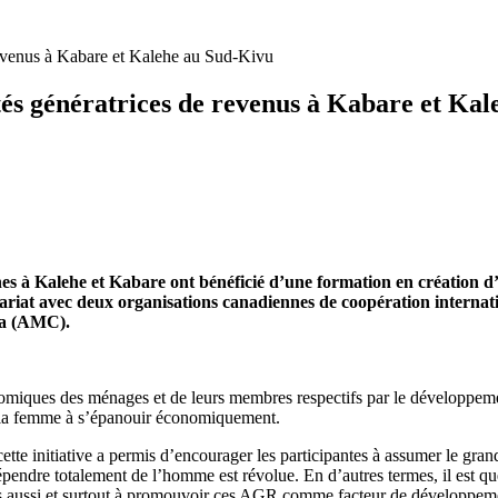
revenus à Kabare et Kalehe au Sud-Kivu
tés génératrices de revenus à Kabare et Ka
à Kalehe et Kabare ont bénéficié d’une formation en création d’ac
riat avec deux organisations canadiennes de coopération internati
da (AMC).
nomiques des ménages et de leurs membres respectifs par le développement
ne la femme à s’épanouir économiquement.
ette initiative a permis d’encourager les participantes à assumer le gra
épendre totalement de l’homme est révolue. En d’autres termes, il est que
is aussi et surtout à promouvoir ces AGR comme facteur de développement