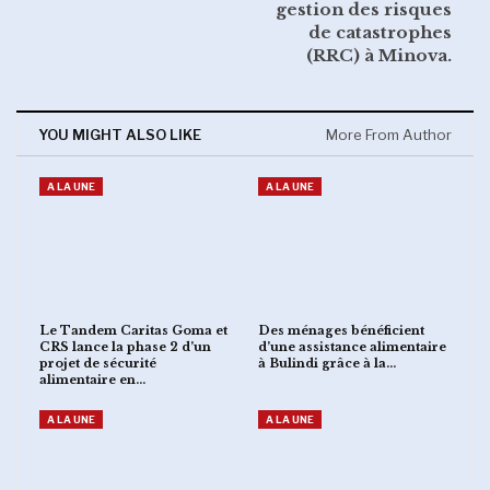
gestion des risques
de catastrophes
(RRC) à Minova.
YOU MIGHT ALSO LIKE
More From Author
A LA UNE
A LA UNE
Le Tandem Caritas Goma et
Des ménages bénéficient
CRS lance la phase 2 d’un
d’une assistance alimentaire
projet de sécurité
à Bulindi grâce à la…
alimentaire en…
A LA UNE
A LA UNE