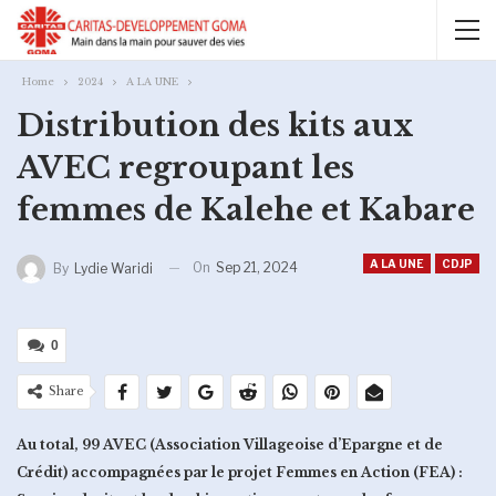
Home
2024
A LA UNE
Distribution des kits aux
AVEC regroupant les
femmes de Kalehe et Kabare
A LA UNE
CDJP
On
Sep 21, 2024
By
Lydie Waridi
0
Share
Au total, 99 AVEC (Association Villageoise d’Epargne et de
Crédit) accompagnées par le projet Femmes en Action (FEA) :