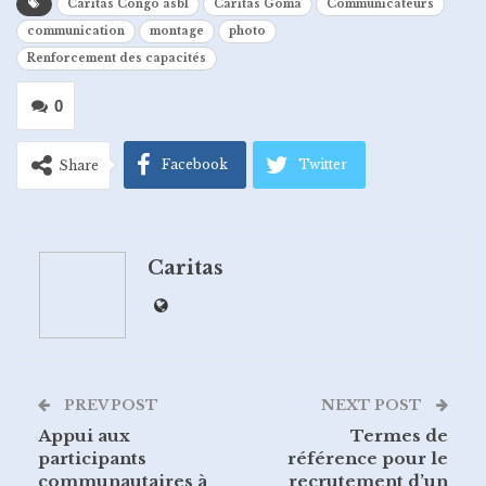
Caritas Congo asbl
Caritas Goma
Communicateurs
communication
montage
photo
Renforcement des capacités
0
Facebook
Twitter
Share
Google+
ReddIt
Caritas
WhatsApp
Pinterest
Email
PREV POST
NEXT POST
Appui aux
Termes de
participants
référence pour le
communautaires à
recrutement d’un