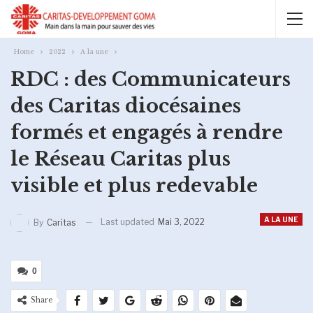
Home
2022
A la une
RDC : des Communicateurs
des Caritas diocésaines
formés et engagés à rendre
le Réseau Caritas plus
visible et plus redevable
A LA UNE
Last updated
Mai 3, 2022
By
Caritas
0
Share