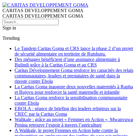
CARITAS DEVELOPPEMENT GOMA
CARITAS DEVELOPPEMENT GOMA
Sign in
Trending
Le Tandem Caritas Goma et CRS lance la phase 2 d’un projet
de sécurité alimentaire en territoire de Rutshuru.
Des ménages bénéficient d’une assistance alimentaire à
Bulindi grâce à la Caritas Goma et au CRS
Caritas Développement Goma renforce les capacités des relais
communautaires, leaders et prestataires de santé dans la
riposte contre Ebola
La Caritas Goma inaugure deux nouvelles maternités à Rapha
et Bujovu pour renforcer la santé maternelle et infantile
La Caritas Goma renforce la sensibilisation communautaire
contre Ebola
EBOLA : séance de briefing des leaders religieux sur la
CREC par la Caritas Goma
Walikale : grâce au projet « Femmes en Action », Mwanvuwa
Penina retrouve l’espoir à travers l’agriculture
A Walikale, le projet Femmes en Action lutte contre la
malnutrition en aménageant des jardins de case par ménage