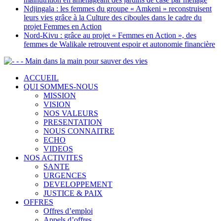
Ndjingala : les femmes du groupe « Amkeni » reconstruisent
leurs vies grâce à la Culture des ciboules dans le cadre du
projet Femmes en Action
Nord-Kivu : grâce au projet « Femmes en Action », des
femmes de Walikale retrouvent espoir et autonomie financière
- - Main dans la main pour sauver des vies
ACCUEIL
QUI SOMMES-NOUS
MISSION
VISION
NOS VALEURS
PRESENTATION
NOUS CONNAITRE
ECHO
VIDEOS
NOS ACTIVITES
SANTE
URGENCES
DEVELOPPEMENT
JUSTICE & PAIX
OFFRES
Offres d’emploi
Appels d’offres