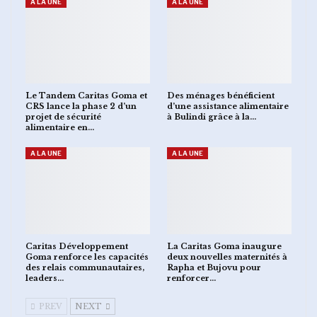
A LA UNE
A LA UNE
Le Tandem Caritas Goma et
Des ménages bénéficient
CRS lance la phase 2 d’un
d’une assistance alimentaire
projet de sécurité
à Bulindi grâce à la…
alimentaire en…
A LA UNE
A LA UNE
Caritas Développement
La Caritas Goma inaugure
Goma renforce les capacités
deux nouvelles maternités à
des relais communautaires,
Rapha et Bujovu pour
leaders…
renforcer…
PREV
NEXT