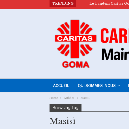
TRENDING
ACCUEIL
QUI SOMMES-NOUS
Home
Articles
Masisi
Browsing Tag
Masisi