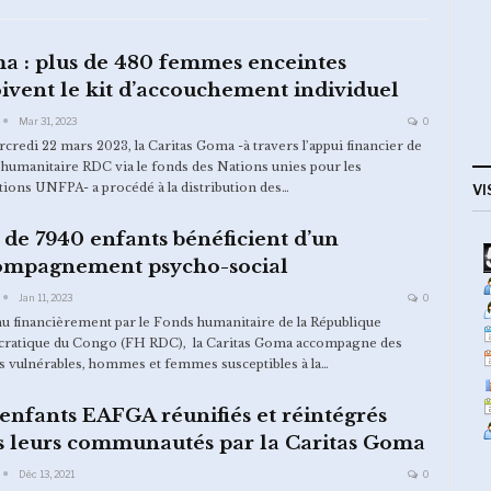
a : plus de 480 femmes enceintes
ivent le kit d’accouchement individuel
Mar 31, 2023
0
credi 22 mars 2023, la Caritas Goma -à travers l’appui financier de
humanitaire RDC via le fonds des Nations unies pour les
tions UNFPA- a procédé à la distribution des…
VI
 de 7940 enfants bénéficient d’un
ompagnement psycho-social
Jan 11, 2023
0
u financièrement par le Fonds humanitaire de la République
ratique du Congo (FH RDC), la Caritas Goma accompagne des
s vulnérables, hommes et femmes susceptibles à la…
enfants EAFGA réunifiés et réintégrés
s leurs communautés par la Caritas Goma
Déc 13, 2021
0