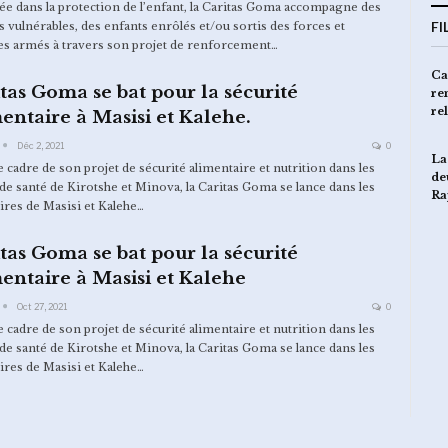
e dans la protection de l’enfant, la Caritas Goma accompagne des
s vulnérables, des enfants enrôlés et/ou sortis des forces et
FI
s armés à travers son projet de renforcement
…
Le Tandem Caritas Goma et
Ca
tas Goma se bat pour la sécurité
CRS lance la phase 2 d’un
re
projet de…
re
entaire à Masisi et Kalehe.
Déc 2, 2021
0
Des ménages bénéficient d’une
La
e cadre de son projet de sécurité alimentaire et nutrition dans les
assistance alimentaire à…
de
de santé de Kirotshe et Minova, la Caritas Goma se lance dans les
Ra
oires de Masisi et Kalehe
…
tas Goma se bat pour la sécurité
entaire à Masisi et Kalehe
Oct 27, 2021
0
e cadre de son projet de sécurité alimentaire et nutrition dans les
de santé de Kirotshe et Minova, la Caritas Goma se lance dans les
oires de Masisi et Kalehe
…