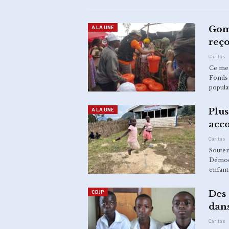
Gom
A LA UNE
reço
Caritas
Ce mer
Fonds 
popula
Plus
A LA UNE
acc
Caritas
Souten
Démoc
enfant
Des 
CDJP
dan
Caritas