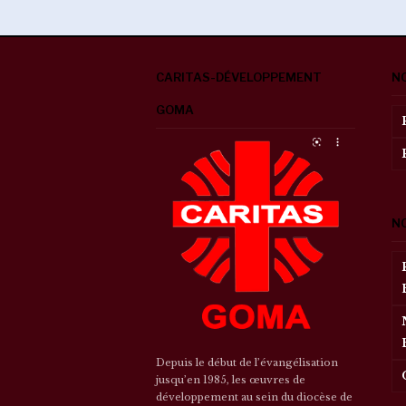
CARITAS-DÉVELOPPEMENT
N
GOMA
N
Depuis le début de l’évangélisation
jusqu’en 1985, les œuvres de
développement au sein du diocèse de