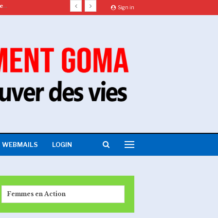
Le Tandem Caritas Goma et CRS lance la phase 2 d’un projet de sécurité alimentaire en territoire de Rutshuru.
Sign in
WEBMAILS
LOGIN
Femmes en Action