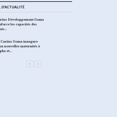
L D'ACTUALITÉ
ritas Développement Goma
La Caritas Goma renfor
nforce les capacités des
sensibilisation commun
lais…
contre…
 Caritas Goma inaugure
EBOLA : séance de brief
ux nouvelles maternités à
leaders religieux sur l
pha et…
par…