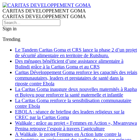
CARITAS DEVELOPPEMENT GOMA
CARITAS DEVELOPPEMENT GOMA
Sign in
Trending
Le Tandem Caritas Goma et CRS lance la phase 2 d’un projet
de sécurité alimentaire en territoire de Rutshuru.
Des ménages bénéficient d’une assistance alimentaire à
Bulindi grâce à la Caritas Goma et au CRS
Caritas Développement Goma renforce les capacités des relais
communautaires, leaders et prestataires de santé dans la
riposte contre Ebola
La Caritas Goma inaugure deux nouvelles maternités à Rapha
et Bujovu pour renforcer la santé maternelle et infantile
La Caritas Goma renforce la sensibilisation communautaire
contre Ebola
EBOLA : séance de briefing des leaders religieux sur la
CREC par la Caritas Goma
Walikale : grâce au projet « Femmes en Action », Mwanvuwa
Penina retrouve l’espoir à travers l’agriculture
A Walikale, le projet Femmes en Action lutte contre la
malnutrition en aménageant des jardins de case par ménage