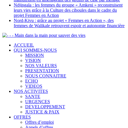
Ndjingala : les femmes du groupe « Amkeni » reconstruisent
leurs vies grâce à la Culture des ciboules dans le cadre du
projet Femmes en Action
Nord-Kivu : grâce au projet « Femmes en Action », des
femmes de Walikale retrouvent espoir et autonomie financière
- - Main dans la main pour sauver des vies
ACCUEIL
QUI SOMMES-NOUS
MISSION
VISION
NOS VALEURS
PRESENTATION
NOUS CONNAITRE
ECHO
VIDEOS
NOS ACTIVITES
SANTE
URGENCES
DEVELOPPEMENT
JUSTICE & PAIX
OFFRES
Offres d’emploi
Appels d’offres