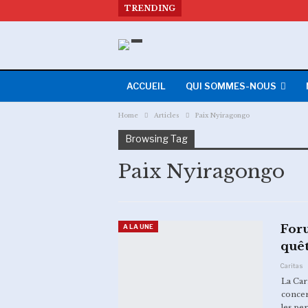
TRENDING
ACCUEIL
QUI SOMMES-NOUS
Home
Articles
Paix Nyiragongo
Browsing Tag
Paix Nyiragongo
For
A LA UNE
quêt
Caritas
La Car
concer
les pe