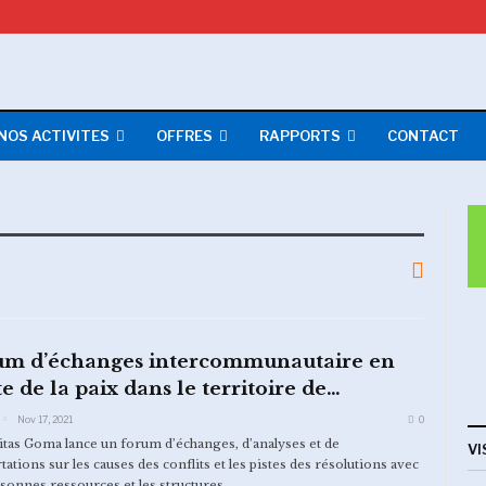
NOS ACTIVITES
OFFRES
RAPPORTS
CONTACT
um d’échanges intercommunautaire en
e de la paix dans le territoire de…
Nov 17, 2021
0
itas Goma lance un forum d’échanges, d’analyses et de
VI
tations sur les causes des conflits et les pistes des résolutions avec
rsonnes ressources et les structures
…