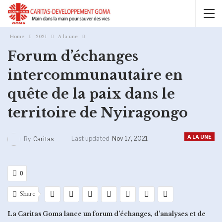
Home
2021
A la une
Forum d’échanges
intercommunautaire en
quête de la paix dans le
territoire de Nyiragongo
A LA UNE
Last updated
Nov 17, 2021
By
Caritas
0
Share
La Caritas Goma lance un forum d’échanges, d’analyses et de