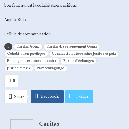
bon fruit qui est la cohabitation pacifique.
Angèle Buke
Cellule de communication
Caritas Goma
Caritas-Développement Goma
Cohabitation pacifique
Commission diocesaine Justice et paix
Echange intercommunautaire
Forum d'échanges
Justice et paix
Paix Nyiragongo
0
Facebook
Twitter
Share
Google+
ReddIt
Caritas
WhatsApp
Pinterest
Email