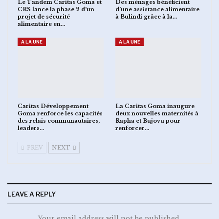
Le Tandem Caritas Goma et
Des ménages bénéficient
CRS lance la phase 2 d’un
d’une assistance alimentaire
projet de sécurité
à Bulindi grâce à la…
alimentaire en…
A LA UNE
A LA UNE
Caritas Développement
La Caritas Goma inaugure
Goma renforce les capacités
deux nouvelles maternités à
des relais communautaires,
Rapha et Bujovu pour
leaders…
renforcer…
PREV
NEXT
LEAVE A REPLY
Your email address will not be published.