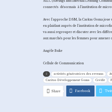
SILC (Savings and Internal Lending Communi
connectés désormais à l’institution de micr
Avec l’approche DSM, la Caritas Goma joue un
en plaidant auprès de l’institution de microf
va aussi regrouper et discuter avec les différ
aux marchés pour les femmes pour amener cel
Angèle Buke
Cellule de Communication
activités génératrices des revenus
A
Caritas-Développement Goma
Crédit
Facebook
Twit
Share
Pinterest
Emai