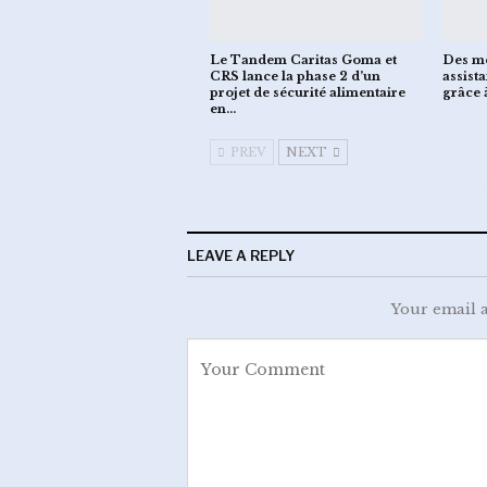
Le Tandem Caritas Goma et
Des mé
CRS lance la phase 2 d’un
assist
projet de sécurité alimentaire
grâce 
en…
PREV
NEXT
LEAVE A REPLY
Your email a