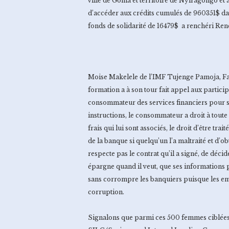
ville de Goma et territoire de Nyiragongo et 
d’accéder aux crédits cumulés de 960351$ dan
fonds de solidarité de 16479$ a renchéri R
Moise Makelele de l’IMF Tujenge Pamoja, Faci
formation a à son tour fait appel aux particip
consommateur des services financiers pour s
instructions, le consommateur a droit à toute 
frais qui lui sont associés, le droit d’être tra
de la banque si quelqu’un l’a maltraité et d’ob
respecte pas le contrat qu’il a signé, de déci
épargne quand il veut, que ses informations pe
sans corrompre les banquiers puisque les em
corruption.
Signalons que parmi ces 500 femmes ciblées