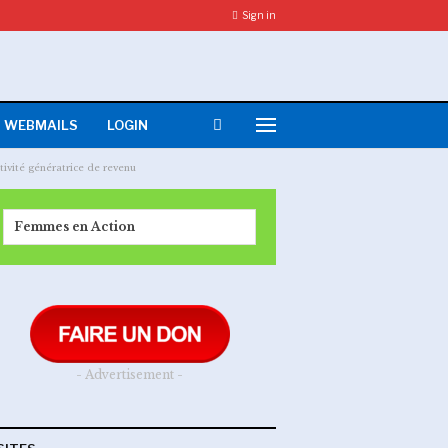
Sign in
WEBMAILS
LOGIN
tivité génératrice de revenu
Femmes en Action
- Advertisement -