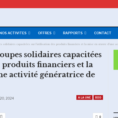
NOS ACTIVITES
OFFRES
RAPPORTS
CONTACT
solidaires capacitées sur l’utilisation des produits financiers et la mise en œuvre d’une ac
upes solidaires capacitées
s produits financiers et la
e activité génératrice de
A LA UNE
BDD
 20, 2024
0