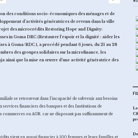
VI
ation des conditions socio-économiques des ménages et de
loppement d’activités génératrices de revenu dans la ville
rojet des microcrédits Restoring Hope and Dignity:
es in Goma DRC (Restaurer l’espoir et la dignité : aider les
ises à Goma/RDC ), a procédé pendant 6 jours, du 21 au 28
bres des groupes solidaires sur la microfinance, les
a ainsi que la mise en œuvre d’une activité génératrice des
.
FI
iliale se retrouvent dans l’incapacité de subvenir aux besoins
services financiers des banques et des Institutions de
Le
CR
its commerces ou AGR car ne disposant pas suffisamment de
pr
De
édits vient en appui financier à 500 femmes et leurs familles et