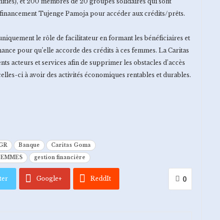
ties), et 200 membres de 20 groupes solidaires qui sont
ofinancement Tujenge Pamoja pour accéder aux crédits/prêts.
iquement le rôle de facilitateur en formant les bénéficiaires et
inance pour qu’elle accorde des crédits à ces femmes. La Caritas
ents acteurs et services afin de supprimer les obstacles d’accès
les-ci à avoir des activités économiques rentables et durables.
GR
Banque
Caritas Goma
FEMMES
gestion financière
ter
Google+
ReddIt
0
l