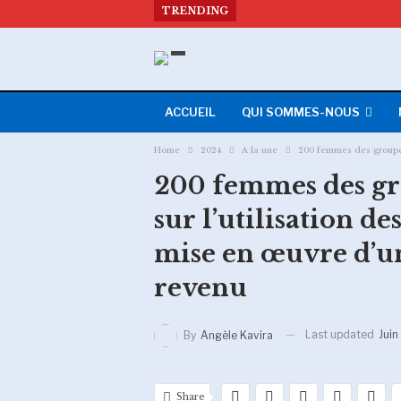
TRENDING
ACCUEIL
QUI SOMMES-NOUS
Home
2024
A la une
200 femmes des groupes 
200 femmes des gro
sur l’utilisation de
mise en œuvre d’un
revenu
Last updated
Juin
By
Angèle Kavira
Share