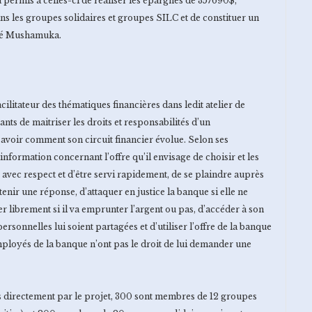
a permis à celles-ci de réaliser les épargnes de 357690$,
s les groupes solidaires et groupes SILC et de constituer un
ené Mushamuka.
litateur des thématiques financières dans ledit atelier de
ants de maitriser les droits et responsabilités d’un
avoir comment son circuit financier évolue. Selon ses
information concernant l’offre qu’il envisage de choisir et les
ité avec respect et d’être servi rapidement, de se plaindre auprès
tenir une réponse, d’attaquer en justice la banque si elle ne
der librement si il va emprunter l’argent ou pas, d’accéder à son
rsonnelles lui soient partagées et d’utiliser l’offre de la banque
ployés de la banque n’ont pas le droit de lui demander une
 directement par le projet, 300 sont membres de 12 groupes