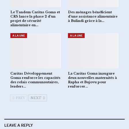
Le Tandem Caritas Goma et
Des ménages bénéficient
CRS lance la phase 2 d’un
d’une assistance alimentaire
projet de sécurité
à Bulindi grâce à la…
alimentaire en…
A LA UNE
A LA UNE
Caritas Développement
La Caritas Goma inaugure
Goma renforce les capacités
deux nouvelles maternités à
des relais communautaires,
Rapha et Bujovu pour
leaders…
renforcer…
PREV
NEXT
LEAVE A REPLY