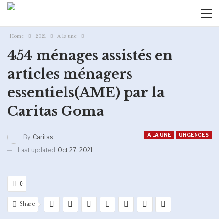
Home
2021
A la une
454 ménages assistés en
articles ménagers
essentiels(AME) par la
Caritas Goma
A LA UNE
URGENCES
By
Caritas
Last updated
Oct 27, 2021
0
Share