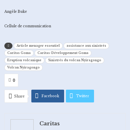
Angèle Buke
Cellule de communication
Article menager essentiel
assistance aux sinistrés
Caritas Goma
Caritas-Développement Goma
Eruption volcanique
Sinistrés du volcan Nyiragongo
Volcan Nyiragongo
0
Facebook
Twitter
Share
Google+
ReddIt
Caritas
WhatsApp
Pinterest
Email