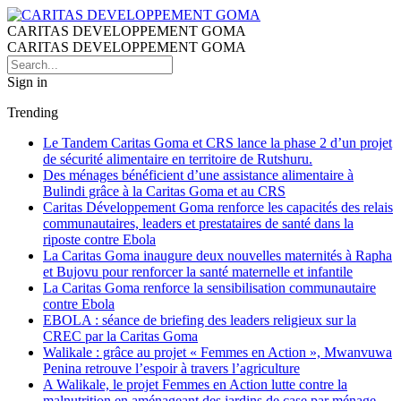
CARITAS DEVELOPPEMENT GOMA
CARITAS DEVELOPPEMENT GOMA
Sign in
Trending
Le Tandem Caritas Goma et CRS lance la phase 2 d’un projet
de sécurité alimentaire en territoire de Rutshuru.
Des ménages bénéficient d’une assistance alimentaire à
Bulindi grâce à la Caritas Goma et au CRS
Caritas Développement Goma renforce les capacités des relais
communautaires, leaders et prestataires de santé dans la
riposte contre Ebola
La Caritas Goma inaugure deux nouvelles maternités à Rapha
et Bujovu pour renforcer la santé maternelle et infantile
La Caritas Goma renforce la sensibilisation communautaire
contre Ebola
EBOLA : séance de briefing des leaders religieux sur la
CREC par la Caritas Goma
Walikale : grâce au projet « Femmes en Action », Mwanvuwa
Penina retrouve l’espoir à travers l’agriculture
A Walikale, le projet Femmes en Action lutte contre la
malnutrition en aménageant des jardins de case par ménage