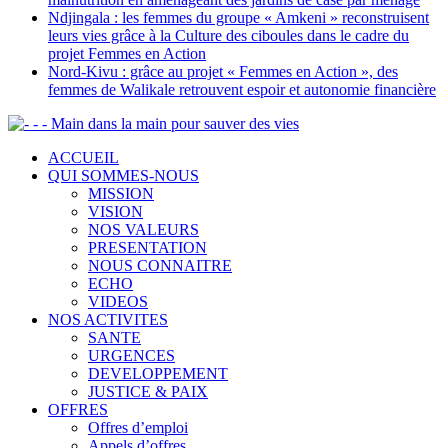
Ndjingala : les femmes du groupe « Amkeni » reconstruisent
leurs vies grâce à la Culture des ciboules dans le cadre du
projet Femmes en Action
Nord-Kivu : grâce au projet « Femmes en Action », des
femmes de Walikale retrouvent espoir et autonomie financière
- - Main dans la main pour sauver des vies
ACCUEIL
QUI SOMMES-NOUS
MISSION
VISION
NOS VALEURS
PRESENTATION
NOUS CONNAITRE
ECHO
VIDEOS
NOS ACTIVITES
SANTE
URGENCES
DEVELOPPEMENT
JUSTICE & PAIX
OFFRES
Offres d’emploi
Appels d’offres