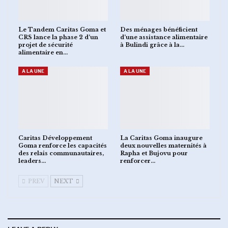
Le Tandem Caritas Goma et
Des ménages bénéficient
CRS lance la phase 2 d’un
d’une assistance alimentaire
projet de sécurité
à Bulindi grâce à la…
alimentaire en…
A LA UNE
A LA UNE
Caritas Développement
La Caritas Goma inaugure
Goma renforce les capacités
deux nouvelles maternités à
des relais communautaires,
Rapha et Bujovu pour
leaders…
renforcer…
PREV
NEXT