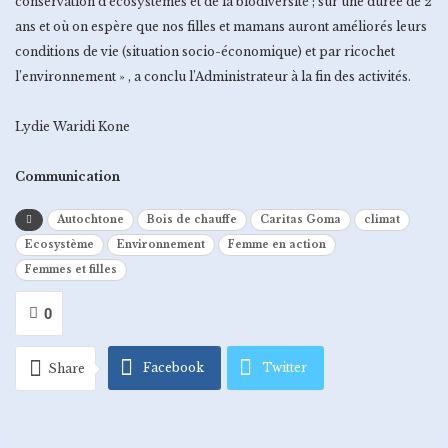
conservation d’écosystèmes et de la biodiversité ; sur une durée de 2
ans et où on espère que nos filles et mamans auront améliorés leurs
conditions de vie (situation socio-économique) et par ricochet
l’environnement » , a conclu l’Administrateur à la fin des activités.
Lydie Waridi Kone
Communication
Autochtone
Bois de chauffe
Caritas Goma
climat
Ecosystème
Environnement
Femme en action
Femmes et filles
0
Facebook
Twitter
Share
Google+
ReddIt