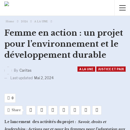
Home
2024
A LA UNE
Femme en action : un projet
pour l’environnement et le
développement durable
A LA UNE
JUSTICE ET PAIX
By
Caritas
Last updated
Mai 2, 2024
0
Share
Le lancement des activités du projet :
Savoir, droits et
leaderships : Actions par et pour les femmes pour l’adaptation aux