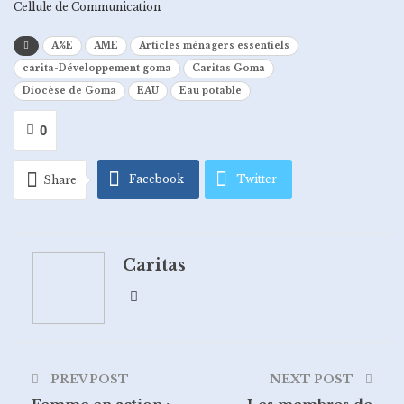
Cellule de Communication
A%E
AME
Articles ménagers essentiels
carita-Développement goma
Caritas Goma
Diocèse de Goma
EAU
Eau potable
0
Facebook
Twitter
Share
Google+
ReddIt
Caritas
WhatsApp
Pinterest
Email
PREV POST
NEXT POST