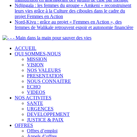
Ndjingala : les femmes du groupe « Amkeni » reconstruisent
leurs vies grâce à la Culture des ciboules dans le cadre du
projet Femmes en Action
Nord-Kivu : grâce au projet « Femmes en Action », des
femmes de Walikale retrouvent espoir et autonomie financière
- - Main dans la main pour sauver des vies
ACCUEIL
QUI SOMMES-NOUS
MISSION
VISION
NOS VALEURS
PRESENTATION
NOUS CONNAITRE
ECHO
VIDEOS
NOS ACTIVITES
SANTE
URGENCES
DEVELOPPEMENT
JUSTICE & PAIX
OFFRES
Offres d’emploi
Appels d’offres