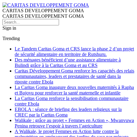
CARITAS DEVELOPPEMENT GOMA
CARITAS DEVELOPPEMENT GOMA
Sign in
Trending
Le Tandem Caritas Goma et CRS lance la phase 2 d’un projet
de sécurité alimentaire en territoire de Rutshuru.
Des ménages bénéficient d’une assistance alimentaire à
Bulindi grâce à la Caritas Goma et au CRS
Caritas Développement Goma renforce les capacités des relais
communautaires, leaders et prestataires de santé dans la
riposte contre Ebola
La Caritas Goma inaugure deux nouvelles maternités à Rapha
et Bujovu pour renforcer la santé maternelle et infantile
La Caritas Goma renforce la sensibilisation communautaire
contre Ebola
EBOLA : séance de briefing des leaders religieux sur la
CREC par la Caritas Goma
Walikale : grâce au projet « Femmes en Action », Mwanvuwa
Penina retrouve l’espoir à travers l’agriculture
A Walikale, le projet Femmes en Action lutte contre la
malnutrition en aménageant des jardins de case par ménage