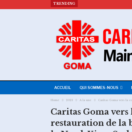
TRENDING
ACCUEIL
QUI SOMMES-NOUS
Home
2023
A la une
Caritas Goma vers la co
Caritas Goma vers l
restauration de la 