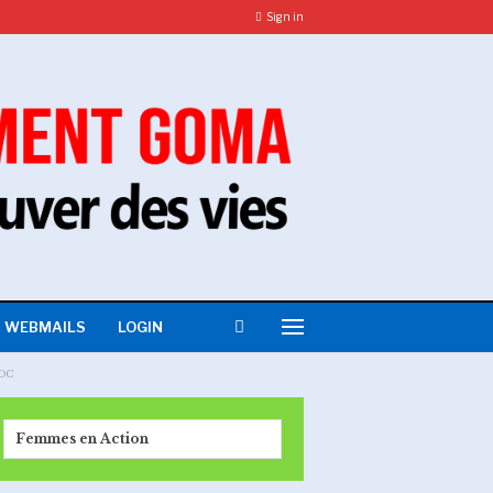
Sign in
WEBMAILS
LOGIN
RDC
Femmes en Action