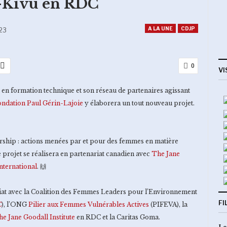
d-Kivu en RDC
A LA UNE
CDJP
23
0
VI
s en formation technique et son réseau de partenaires agissant
ondation Paul Gérin-Lajoie
y élaborera un tout nouveau projet.
ership : actions menées par et pour des femmes en matière
 projet se réalisera en partenariat canadien avec
The Jane
International
. 🙌
nariat avec la Coalition des Femmes Leaders pour l’Environnement
FI
C
), l’ONG
Pilier aux Femmes Vulnérables Actives
(PIFEVA), la
e Jane Goodall Institute
en RDC et la Caritas Goma.
Le