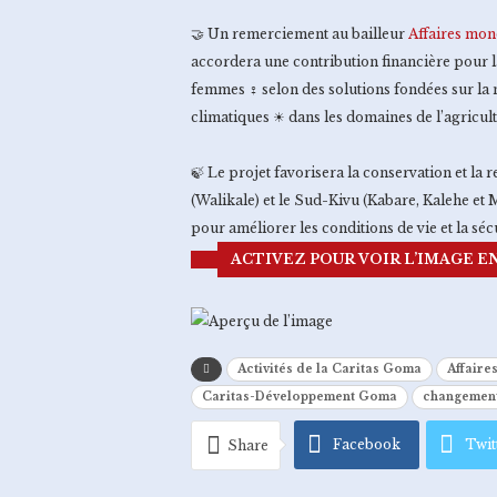
🤝 Un remerciement au bailleur
Affaires mon
accordera une contribution financière pour 
femmes ♀ selon des solutions fondées sur la 
climatiques ☀ dans les domaines de l’agricultu
🍃 Le projet favorisera la conservation et la 
(Walikale) et le Sud-Kivu (Kabare, Kalehe 
pour améliorer les conditions de vie et la sé
ACTIVEZ POUR VOIR L’IMAGE E
Activités de la Caritas Goma
Affaire
Caritas-Développement Goma
changement
Facebook
Twit
Share