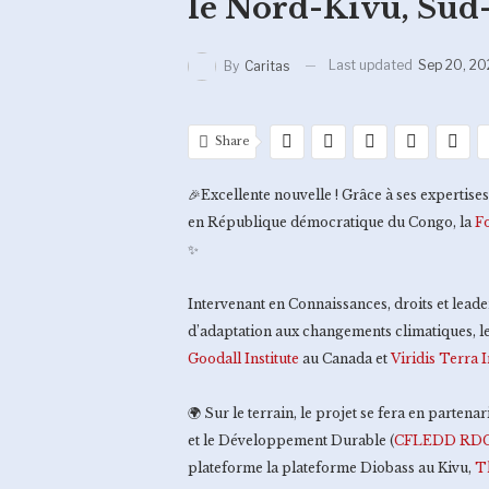
le Nord-Kivu, Su
Last updated
Sep 20, 20
By
Caritas
Share
🎉Excellente nouvelle ! Grâce à ses expertise
en République démocratique du Congo, la
F
✨
Intervenant en Connaissances, droits et lead
d’adaptation aux changements climatiques, le
Goodall Institute
au Canada et
Viridis Terra 
🌍 Sur le terrain, le projet se fera en parte
et le Développement Durable (
CFLEDD RD
plateforme la plateforme Diobass au Kivu,
Th