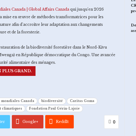
CR
diales Canada | Global Affairs Canada
qui jusqu’en 2026
pr
la mise en œuvre de méthodes transformatrices pour les
nature afin d’accroître leur adaptation aux changements
De
as
re et de la foresterie.
restauration de la biodiversité forestière dans le Nord-Kivu
et Mwenga) en République démocratique du Congo. Une avancée
curité alimentaire des ménages.
N PLUS GRAND.
s mondiales Canada
biodiversité
Caritas Goma
 climatiques
Fondation Paul Gérin-Lajoie
ter
Google+
ReddIt
0