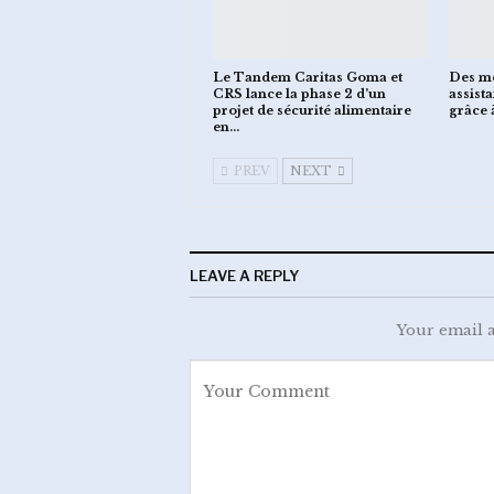
Le Tandem Caritas Goma et
Des mé
CRS lance la phase 2 d’un
assist
projet de sécurité alimentaire
grâce 
en…
PREV
NEXT
LEAVE A REPLY
Your email a