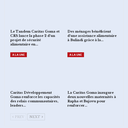
Le Tandem Caritas Goma et
Des ménages bénéficient
CRS lance la phase 2 d’un
d’une assistance alimentaire
projet de sécurité
à Bulindi grâce à la…
alimentaire en…
A LA UNE
A LA UNE
Caritas Développement
La Caritas Goma inaugure
Goma renforce les capacités
deux nouvelles maternités à
des relais communautaires,
Rapha et Bujovu pour
leaders…
renforcer…
PREV
NEXT