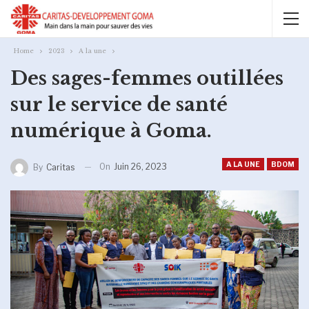
Home
2023
A la une
Des sages-femmes outillées
sur le service de santé
numérique à Goma.
A LA UNE
BDOM
On
Juin 26, 2023
By
Caritas