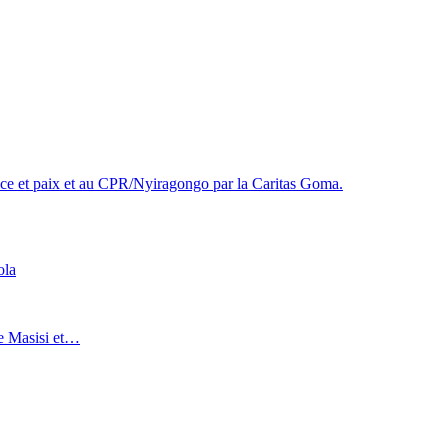
tice et paix et au CPR/Nyiragongo par la Caritas Goma.
ola
de Masisi et…