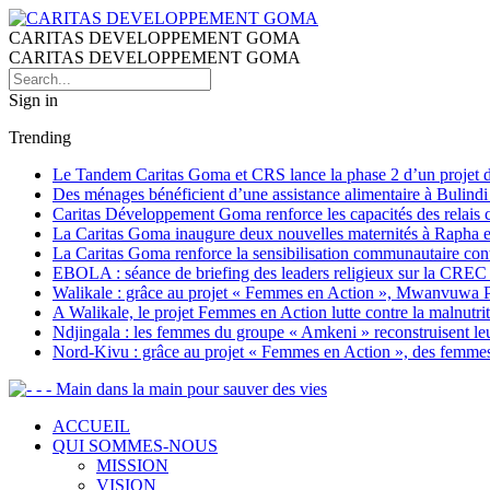
CARITAS DEVELOPPEMENT GOMA
CARITAS DEVELOPPEMENT GOMA
Sign in
Trending
Le Tandem Caritas Goma et CRS lance la phase 2 d’un projet de 
Des ménages bénéficient d’une assistance alimentaire à Bulind
Caritas Développement Goma renforce les capacités des relais co
La Caritas Goma inaugure deux nouvelles maternités à Rapha et 
La Caritas Goma renforce la sensibilisation communautaire con
EBOLA : séance de briefing des leaders religieux sur la CREC
Walikale : grâce au projet « Femmes en Action », Mwanvuwa Peni
A Walikale, le projet Femmes en Action lutte contre la malnutr
Ndjingala : les femmes du groupe « Amkeni » reconstruisent leu
Nord-Kivu : grâce au projet « Femmes en Action », des femmes 
- - Main dans la main pour sauver des vies
ACCUEIL
QUI SOMMES-NOUS
MISSION
VISION