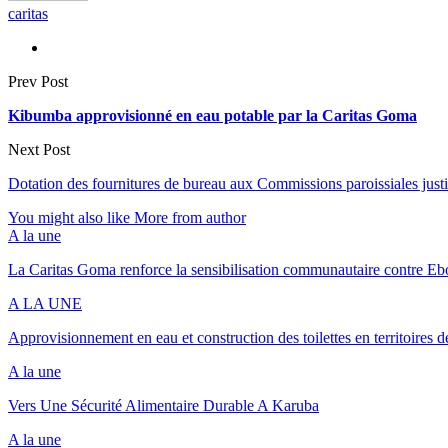
caritas
Prev Post
Kibumba approvisionné en eau potable par la Caritas Goma
Next Post
Dotation des fournitures de bureau aux Commissions paroissiales jus
You might also like
More from author
A la une
La Caritas Goma renforce la sensibilisation communautaire contre Eb
A LA UNE
Approvisionnement en eau et construction des toilettes en territoires 
A la une
Vers Une Sécurité Alimentaire Durable A Karuba
A la une