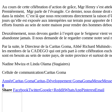
Au cours de cette célébration d’action de grâce, Mgr Henry s’est att
Premièrement, Mgr parle de l’évangile. Ce dernier, nous donne droit d
dans la misère. C’est là que nous rencontrons directement la raison d’ê
jours qu’elle est exposée aux intempéries sur terrain pour apporter de
efforts fournis au sein de notre maison pour rendre des hommes debou
Deuxièmement, nous devons garder à l’esprit que le Seigneur vient vers 
abandonne jamais. Il nous demande de le regarder comme notre seul m
Par la suite, le Directeur de la Caritas Goma, Abbé Richard Muhindo a
les membres de la CADEGO qui ont pris part à cette célébration euchari
sont en besoin au sein de notre pays, de notre province et surtout de n
Nadine Mwiza et Linda Olama (Stagiaires)
Cellule de communication/Caritas Goma
Année
Caritas Goma
Caritas-Développement Goma
Goma
Messe
Messe
0
Share
Facebook
Twitter
Google+
ReddIt
WhatsApp
Pinterest
Email