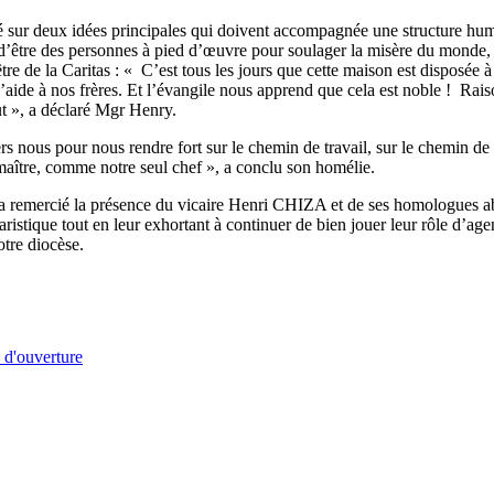
elé sur deux idées principales qui doivent accompagnée une structure h
’être des personnes à pied d’œuvre pour soulager la misère du monde, p
tre de la Caritas : « C’est tous les jours que cette maison est disposée à
 l’aide à nos frères. Et l’évangile nous apprend que cela est noble ! Ra
t », a déclaré Mgr Henry.
nous pour nous rendre fort sur le chemin de travail, sur le chemin de l’
aître, comme notre seul chef », a conclu son homélie.
 remercié la présence du vicaire Henri CHIZA et de ses homologues abbé
stique tout en leur exhortant à continuer de bien jouer leur rôle d’age
otre diocèse.
 d'ouverture