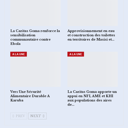
La Caritas Goma renforce la
Approvisionnement en eau
sensibilisation
et construction des toilettes
communautaire contre
en territoires de Masisi et…
Ebola
A LA UNE
A LA UNE
Vers Une Sécurité
La Caritas Goma apporte un
Alimentaire Durable A
appui en NFI, AME et KHI
Karuba
aux populations des aires
de…
PREV
NEXT