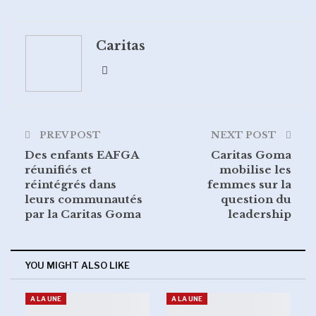
Google+
ReddIt
Caritas
WhatsApp
Pinterest
Email
PREV POST
NEXT POST
Des enfants EAFGA
Caritas Goma
réunifiés et
mobilise les
réintégrés dans
femmes sur la
leurs communautés
question du
par la Caritas Goma
leadership
YOU MIGHT ALSO LIKE
A LA UNE
A LA UNE