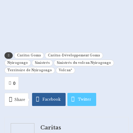
Caritas Goma
Caritas-Développement Goma
Nyiragongo
Sinistrés
Sinistrés du volcan Nyiragongo
Territoire de Nyiragongo
Volcan*
0
Facebook
Twitter
Share
Google+
ReddIt
Caritas
WhatsApp
Pinterest
Email