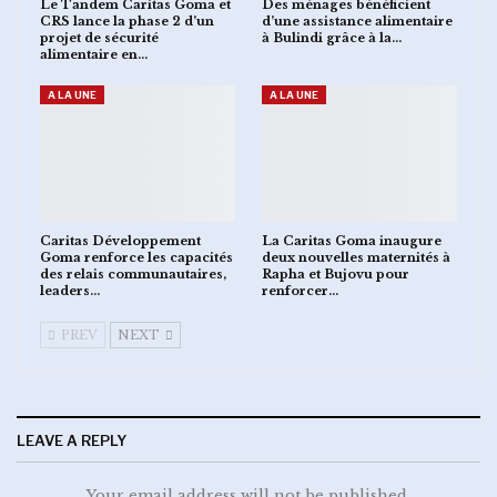
Le Tandem Caritas Goma et
Des ménages bénéficient
CRS lance la phase 2 d’un
d’une assistance alimentaire
projet de sécurité
à Bulindi grâce à la…
alimentaire en…
A LA UNE
A LA UNE
Caritas Développement
La Caritas Goma inaugure
Goma renforce les capacités
deux nouvelles maternités à
des relais communautaires,
Rapha et Bujovu pour
leaders…
renforcer…
PREV
NEXT
LEAVE A REPLY
Your email address will not be published.