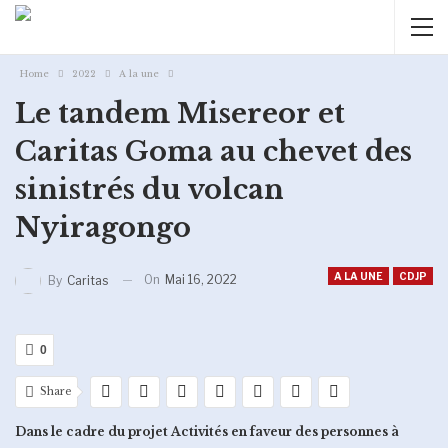
Home
2022
A la une
Le tandem Misereor et
Caritas Goma au chevet des
sinistrés du volcan
Nyiragongo
A LA UNE
CDJP
On
Mai 16, 2022
By
Caritas
0
Share
Dans le cadre du projet Activités en faveur des personnes à